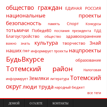
общество граждан
ЕДИНАЯ РОССИЯ
национальные проекты
безопасность
Спорт
память
Конкурсы
тотьмичи
Победе80
послания президента
ПДД
Благоустройство
здравоохранение
общество
культура
Знай
творчество
важно знать
нацпроекты
наших
ПФР информирует
проекты
БудьВкурсе
образование
Тотемский район
Налоговая
Тотемский
Земляки
информирует
литература
округ
люди труда
народный бюджет
все теги
ДОМОЙ
О ГАЗЕТЕ
КОНТАКТЫ