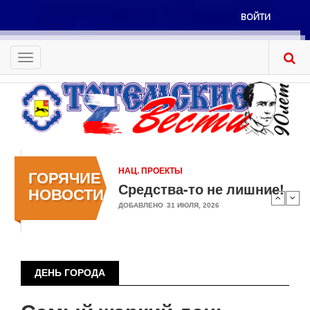
Перейти
ВОЙТИ
к
Меню
основному
учётной
содержанию
Toggle
записи
navigation
пользователя
НАЦ. ПРОЕКТЫ
ГОРЯЧИЕ
Средства-то не лишние!
НОВОСТИ
ДОБАВЛЕНО
31 ИЮЛЯ, 2026
ДЕНЬ ГОРОДА