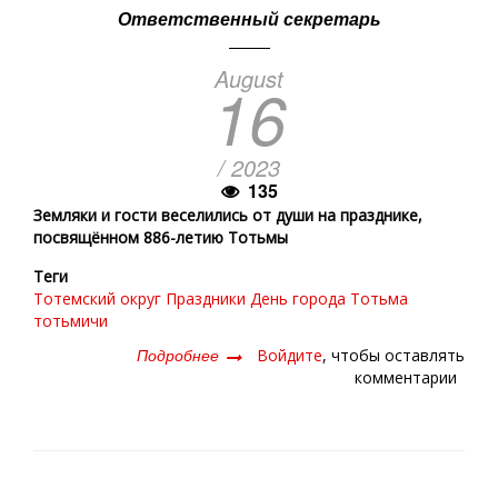
Ответственный секретарь
August
16
/ 2023
135
Земляки и гости веселились от души на празднике,
посвящённом 886-летию Тотьмы
Теги
Тотемский округ
Праздники
День города
Тотьма
тотьмичи
Подробнее
о
Войдите
, чтобы оставлять
Самый
комментарии
жаркий
день