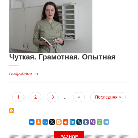
Чуткая. Грамотная. Опытная
Подробнее
Текущая
1
Page
2
Page
3
…
Следующая
››
Последняя
Последняя »
страница
страница
страница
РАЗНОЕ