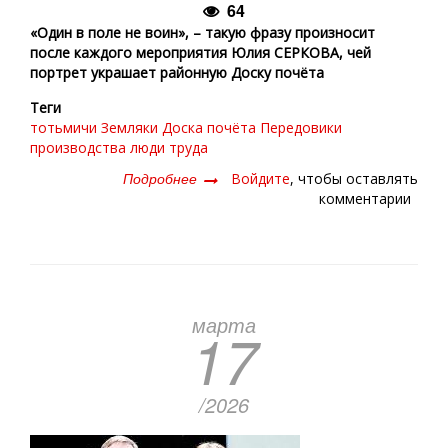
64
«Один в поле не воин», – такую фразу произносит
после каждого мероприятия Юлия СЕРКОВА, чей
портрет украшает районную Доску почёта
Теги
тотьмичи
Земляки
Доска почёта
Передовики
производства
люди труда
Подробнее
о
Войдите
, чтобы оставлять
«Один
комментарии
в
поле
не
воин»
марта
17
/2026