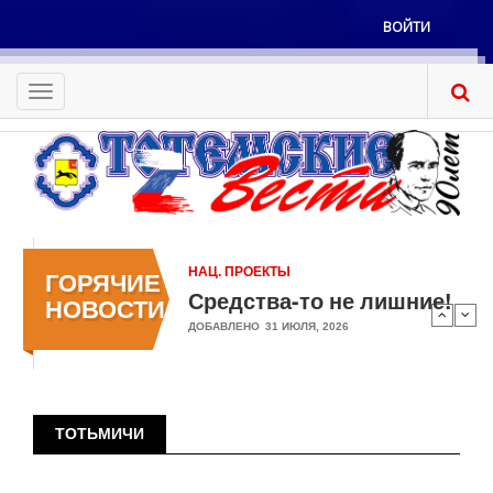
Перейти
ВОЙТИ
к
Меню
основному
учётной
содержанию
Toggle
записи
navigation
пользователя
НАЦ. ПРОЕКТЫ
ГОРЯЧИЕ
Средства-то не лишние!
НОВОСТИ
ДОБАВЛЕНО
31 ИЮЛЯ, 2026
ТОТЬМИЧИ