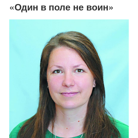
Нумерация
«Один в поле не воин»
страниц