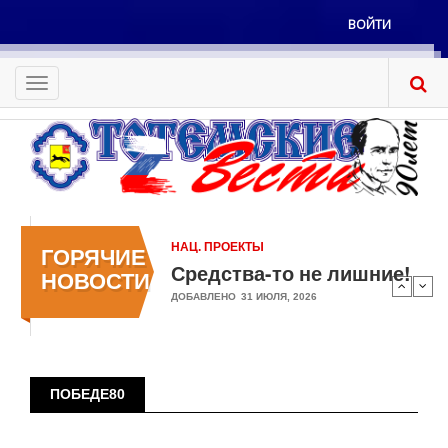
Перейти
ВОЙТИ
к
Меню
основному
учётной
содержанию
Toggle
записи
navigation
пользователя
НАЦ. ПРОЕКТЫ
ГОРЯЧИЕ
Средства-то не лишние!
НОВОСТИ
ДОБАВЛЕНО
31 ИЮЛЯ, 2026
ПОБЕДЕ80