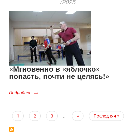
/2025
«Мгновенно в «яблочко»
попасть, почти не целясь!»
Подробнее
Текущая
1
Page
2
Page
3
…
Следующая
››
Последняя
Последняя »
страница
страница
страница