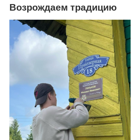
Нумерация
Возрождаем традицию
страниц