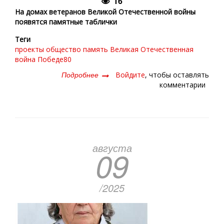
16
На домах ветеранов Великой Отечественной войны
появятся памятные таблички
Теги
проекты
общество
память
Великая Отечественная
война
Победе80
Подробнее
о
Войдите
, чтобы оставлять
Возрождаем
комментарии
традицию
августа
09
/2025