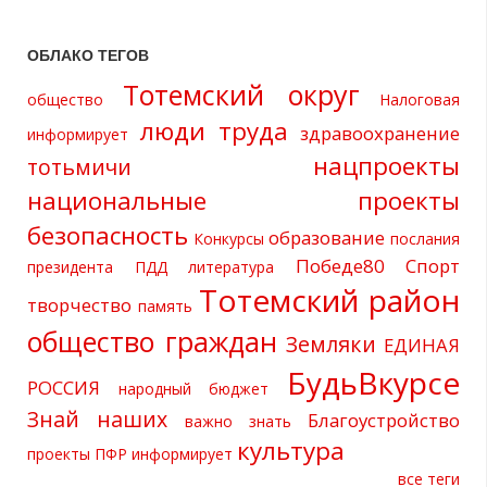
ОБЛАКО ТЕГОВ
Тотемский округ
общество
Налоговая
люди труда
здравоохранение
информирует
нацпроекты
тотьмичи
национальные проекты
безопасность
образование
Конкурсы
послания
Победе80
Спорт
президента
ПДД
литература
Тотемский район
творчество
память
общество граждан
Земляки
ЕДИНАЯ
БудьВкурсе
РОССИЯ
народный бюджет
Знай наших
Благоустройство
важно знать
культура
проекты
ПФР информирует
все теги