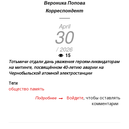
Вероника Попова
Корреспондент
April
30
/ 2026
15
Тотьмичи отдали дань уважения героям-ликвидаторам
на митинге, посвящённом 40-летию аварии на
Чернобыльской атомной электростанции
Теги
общество
память
Подробнее
о
Войдите
, чтобы оставлять
Долг
комментарии
спасения