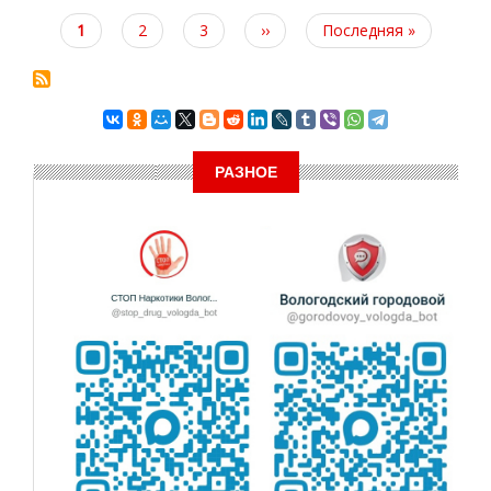
Текущая
1
Page
2
Page
3
Следующая
››
Последняя
Последняя »
страница
страница
страница
РАЗНОЕ