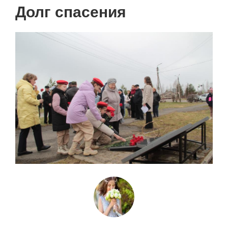
Нумерация
Долг спасения
страниц