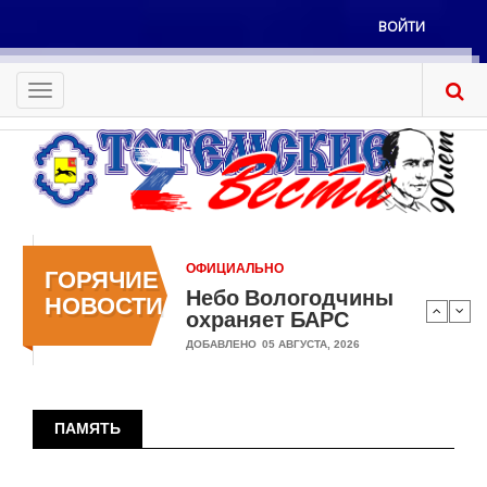
Перейти
ВОЙТИ
к
Меню
основному
учётной
содержанию
Toggle
записи
navigation
пользователя
ОФИЦИАЛЬНО
ГОРЯЧИЕ
Небо Вологодчины
НОВОСТИ
охраняет БАРС
ДОБАВЛЕНО
05 АВГУСТА, 2026
ПАМЯТЬ