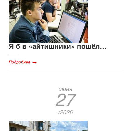
Я б в «айтишники» пошёл…
Подробнее
июня
27
/2026