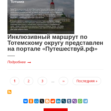
Инклюзивный маршрут по
Тотемскому округу представлен
на портале «Путешествуй.рф»
Подробнее
Текущая
1
Page
2
Page
3
…
Следующая
››
Последняя
Последняя »
страница
страница
страница