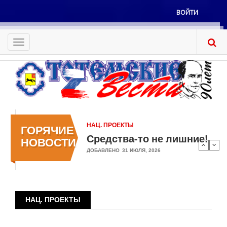
Перейти
ВОЙТИ
к
Меню
основному
учётной
содержанию
Toggle
записи
navigation
пользователя
НАЦ. ПРОЕКТЫ
ГОРЯЧИЕ
Средства-то не лишние!
НОВОСТИ
ДОБАВЛЕНО
31 ИЮЛЯ, 2026
НАЦ. ПРОЕКТЫ