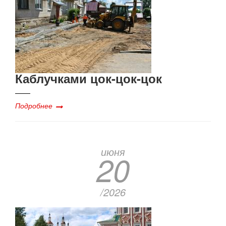
Каблучками цок-цок-цок
Подробнее
июня
20
/2026