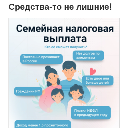
Нумерация
Средства-то не лишние!
страниц