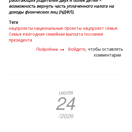
работающих родителей двух и более детей –
возможность вернуть часть уплаченного налога на
доходы физических лиц (НДФЛ).
Теги
нацпроекты
национальные проекты
нацпроект семья
Семья
ежегодная семейная выплата
послания
президента
Подробнее
о
Войдите
, чтобы оставлять
Средства-
комментарии
то
не
лишние!
июля
24
/2026