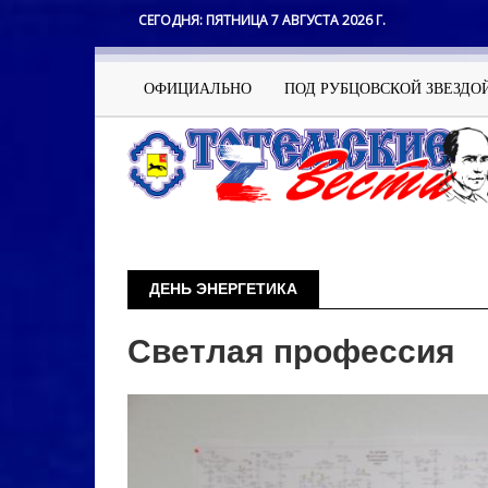
Перейти
СЕГОДНЯ:
ПЯТНИЦА 7 АВГУСТА 2026 Г.
к
основному
содержанию
Основная
ОФИЦИАЛЬНО
ПОД РУБЦОВСКОЙ ЗВЕЗДО
навигация
ДЕНЬ ЭНЕРГЕТИКА
Светлая профессия