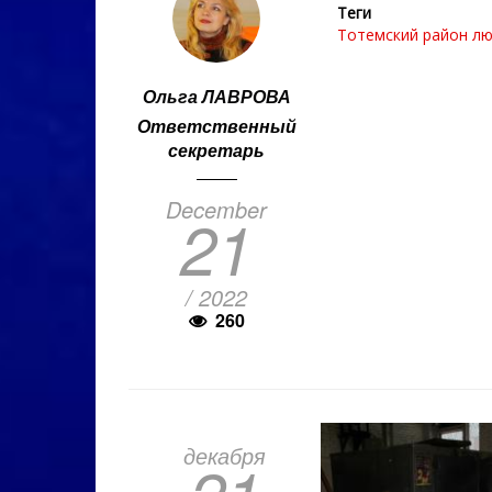
Теги
Тотемский район
лю
Ольга ЛАВРОВА
Ответственный
секретарь
December
21
/ 2022
260
декабря