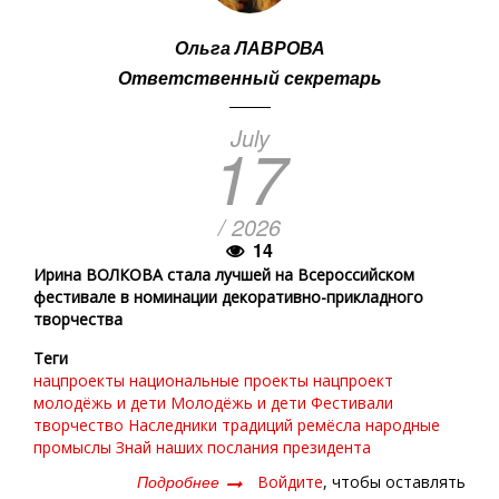
Ольга ЛАВРОВА
Ответственный секретарь
July
17
/ 2026
14
Ирина ВОЛКОВА стала лучшей на Всероссийском
фестивале в номинации декоративно-прикладного
творчества
Теги
нацпроекты
национальные проекты
нацпроект
молодёжь и дети
Молодёжь и дети
Фестивали
творчество
Наследники традиций
ремёсла
народные
промыслы
Знай наших
послания президента
Подробнее
о
Войдите
, чтобы оставлять