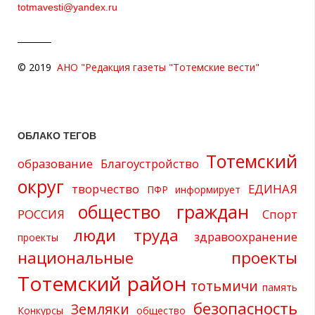
totmavesti@yandex.ru
© 2019
АНО "Редакция газеты "Тотемские вести"
ОБЛАКО ТЕГОВ
Тотемский
образование
Благоустройство
округ
творчество
ЕДИНАЯ
ПФР информирует
общество граждан
РОССИЯ
Спорт
люди труда
здравоохранение
проекты
национальные проекты
Тотемский район
тотьмичи
память
безопасность
Земляки
Конкурсы
общество