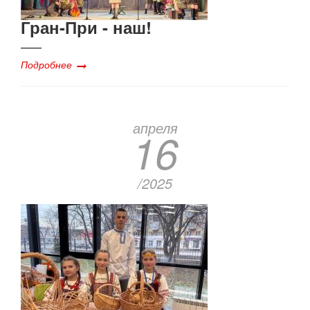
Гран-При - наш!
Подробнее
апреля
16
/2025