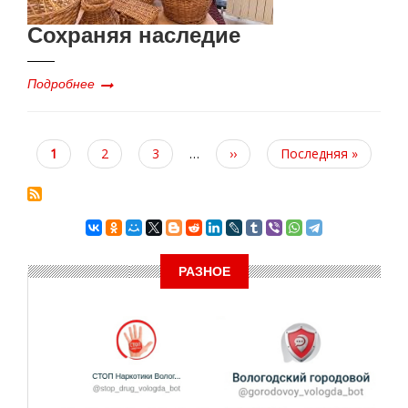
Сохраняя наследие
Подробнее
Текущая
1
Page
2
Page
3
…
Следующая
››
Последняя
Последняя »
страница
страница
страница
РАЗНОЕ