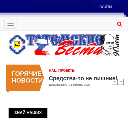
Перейти
ВОЙТИ
к
Меню
основному
учётной
содержанию
Toggle
записи
navigation
пользователя
НАЦ. ПРОЕКТЫ
ГОРЯЧИЕ
Средства-то не лишние!
НОВОСТИ
ДОБАВЛЕНО
31 ИЮЛЯ, 2026
ЗНАЙ НАШИХ