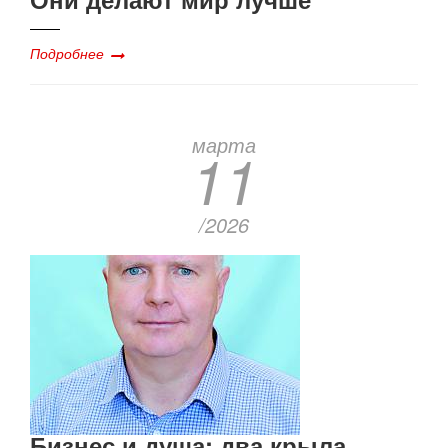
Подробнее
марта
11
/2026
Бизнес и душа: два крыла