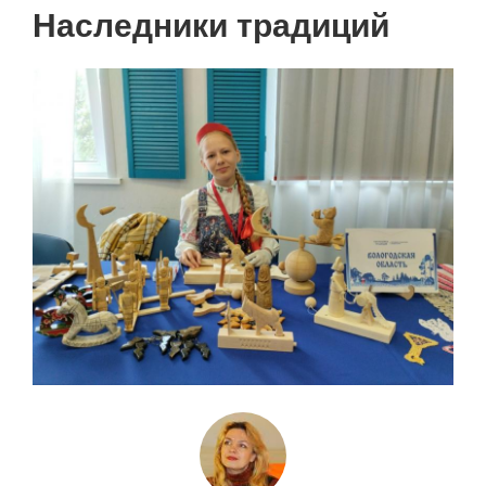
Нумерация
Наследники традиций
страниц