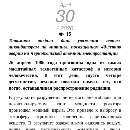
April
30
/ 2026
15
Тотьмичи отдали дань уважения героям-
ликвидаторам на митинге, посвящённом 40-летию
аварии на Чернобыльской атомной электростанции
26 апреля 1986 года произошла одна из самых
масштабных техногенных катастроф в истории
человечества. В этот день, спустя четыре
десятилетия, земляки почтили память тех, кто
погиб, останавливая распространение радиации.
В результате разрушения четвёртого энергоблока при
неконтролируемом росте мощности реактора
произошёл мощный взрыв. Это привело к выбросу в
атмосферу огромного количества радиоактивных
веществ. В результате заражёнными оказались воздух,
почва, вода, растительность, животные и люди,