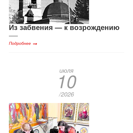
Из забвения — к возрождению
Подробнее
июля
10
/2026