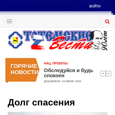
Перейти
ВОЙТИ
к
Меню
основному
учётной
содержанию
Toggle
записи
navigation
пользователя
НАЦ. ПРОЕКТЫ
НАЦ. ПРОЕКТЫ
ГОРЯЧИЕ
Обследуйся и будь
Две «бронзы»!
НОВОСТИ
спокоен
ДОБАВЛЕНО
24 ИЮЛЯ, 2026
ДОБАВЛЕНО
24 ИЮЛЯ, 2026
Долг спасения