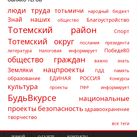
ОБЛАКО ТЕГОВ
люди труда
тотьмичи
народный бюджет
Знай наших
Благоустройство
общество
Тотемский район
Спорт
Тотемский округ
послания президента
Победе80
литература
Налоговая информирует
общество граждан
важно знать
нацпроекты
Земляки
ПДД
память
образование
ЕДИНАЯ РОССИЯ
Конкурсы
культура
проекты
ПФР информирует
БудьВкурсе
национальные
проекты
безопасность
здравоохранение
творчество
все теги