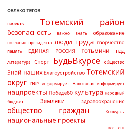
ОБЛАКО ТЕГОВ
Тотемский район
проекты
безопасность
образование
важно знать
люди труда
творчество
послания президента
тотьмичи
ЕДИНАЯ РОССИЯ
память
ПДД
БудьВкурсе
Спорт
литература
общество
Тотемский
Знай наших
Благоустройство
округ
ПФР информирует
Налоговая информирует
нацпроекты
культура
Победе80
народный
Земляки
здравоохранение
бюджет
общество граждан
Конкурсы
национальные проекты
все теги