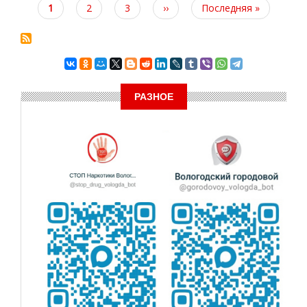
Текущая
1
Page
2
Page
3
Следующая
››
Последняя
Последняя »
страница
страница
страница
РАЗНОЕ