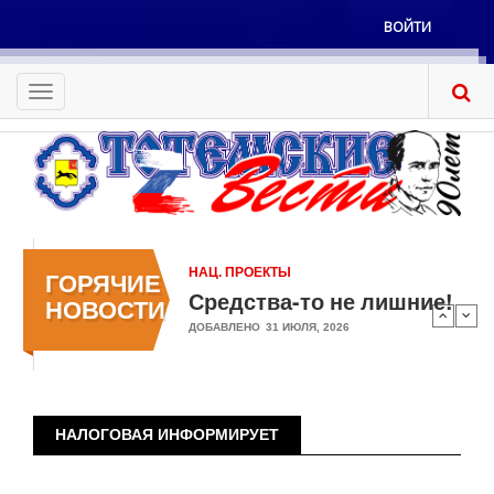
Перейти
ВОЙТИ
к
Меню
основному
учётной
содержанию
Toggle
записи
navigation
пользователя
НАЦ. ПРОЕКТЫ
ГОРЯЧИЕ
Средства-то не лишние!
НОВОСТИ
ДОБАВЛЕНО
31 ИЮЛЯ, 2026
НАЛОГОВАЯ ИНФОРМИРУЕТ