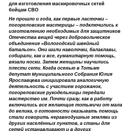
для изготовления маскировочных сетей
бойцам СВО
Не прошло и года, как первые ласточки –
погореловские мастерицы – подключились к
изготовлению необходимых для защитников
Отечества вещей через добровольческое
объединение «Вологодский швейный
батальон». Они шили наволочки, балаклавы,
собирали, как и все, гуманитарную помощь,
вязали носки. Затем женщины научились
плести сети. Когда осенью в Тотьме
м
депутат
униципального Собрания Юлия
Ярославцева инициировала аналогичную
деятельность с участием горожанок,
погореловские рукодельницы передали
мастерство им. Почти сразу, как в работу
включились все желающие тотьмичи от мала
до велика, о готовности оказывать помощь
стали говорить неравнодушные земляки из
других населённых пунктов, а станы для
сетей устанавливают и в других