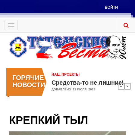
Перейти
ВОЙТИ
к
Меню
основному
учётной
содержанию
Toggle
записи
navigation
пользователя
НАЦ. ПРОЕКТЫ
ГОРЯЧИЕ
Средства-то не лишние!
НОВОСТИ
ДОБАВЛЕНО
31 ИЮЛЯ, 2026
КРЕПКИЙ ТЫЛ