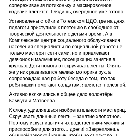
сопереживания потихоньку и маскировочное
изделие плетётся. Глядишь, очередное уже готово.
Установлены стойки в Тотемском ЦДО, где на днях
педагоги приступили к плетению в свободное от
творческой деятельности с детьми время. А в
Комплексном центре социального обслуживания
населения специалисты по социальной работе не
только мастерят сети сами, но и привлекают
девчонок и мальчишек, посещающих занятия в
кружках. Дети помогают скручивать ленты. Опять
же у них развивается мелкая моторика рук, а
сопровождающая работу беседа о том, что так
ребятишки помогают солдатам, является полезной.
Активно включились в общее дело волонтёры
Камчуги и Матвеева.
К слову, удивляешься изобретательности мастериц.
Скручивать длинные ленты – занятие хлопотное.
Поэтому искусницы или их родственники-мужчины
приспособили для этого… дрели! «Закрепляешь
обычной заколкой кончик, чтобы не съезжало, и