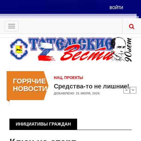
Перейти
ВОЙТИ
к
Меню
основному
учётной
содержанию
Toggle
записи
navigation
пользователя
НАЦ. ПРОЕКТЫ
ГОРЯЧИЕ
Средства-то не лишние!
НОВОСТИ
ДОБАВЛЕНО
31 ИЮЛЯ, 2026
ИНИЦИАТИВЫ ГРАЖДАН