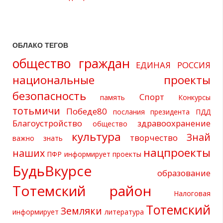
ОБЛАКО ТЕГОВ
общество граждан
ЕДИНАЯ РОССИЯ
национальные проекты
безопасность
Спорт
память
Конкурсы
тотьмичи
Победе80
послания президента
ПДД
Благоустройство
здравоохранение
общество
культура
Знай
творчество
важно знать
нацпроекты
наших
ПФР информирует
проекты
БудьВкурсе
образование
Тотемский район
Налоговая
Тотемский
Земляки
информирует
литература