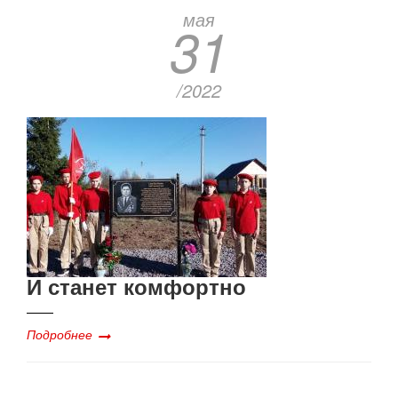
мая
31
/2022
И станет комфортно
Подробнее