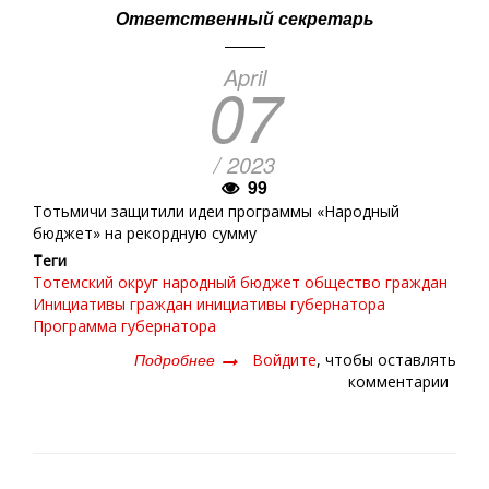
Ответственный секретарь
April
07
/ 2023
99
Тотьмичи защитили идеи программы «Народный
бюджет» на рекордную сумму
Теги
Тотемский округ
народный бюджет
общество граждан
Инициативы граждан
инициативы губернатора
Программа губернатора
Подробнее
о
Войдите
, чтобы оставлять
Ключ
комментарии
на
старт