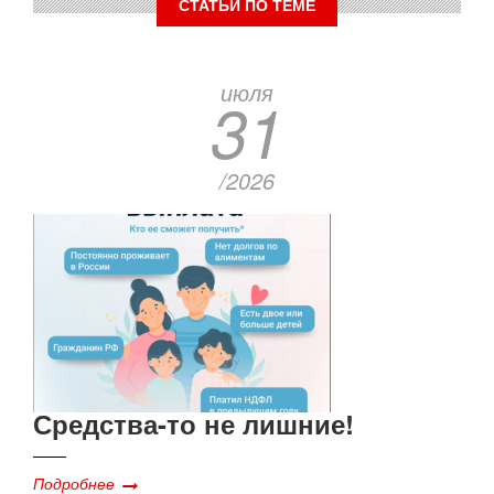
СТАТЬИ ПО ТЕМЕ
июля
31
/2026
Средства-то не лишние!
Подробнее