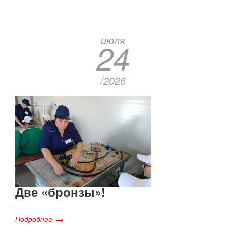
июля
24
/2026
Две «бронзы»!
Подробнее