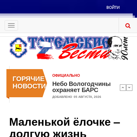
Перейти
ВОЙТИ
к
Меню
основному
учётной
содержанию
Toggle
записи
navigation
пользователя
ОФИЦИАЛЬНО
ГОРЯЧИЕ
Небо Вологодчины
НОВОСТИ
охраняет БАРС
ДОБАВЛЕНО
05 АВГУСТА, 2026
Маленькой ёлочке –
долгую жизнь