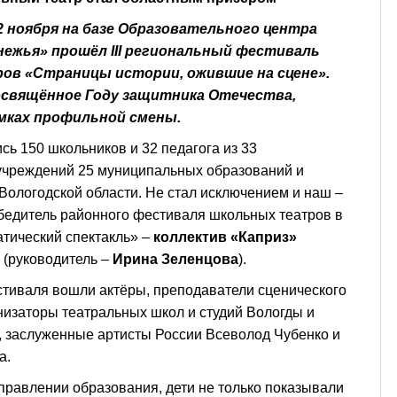
 2 ноября на базе Образовательного центра
ежья» прошёл III региональный фестиваль
ов «Страницы истории, ожившие на сцене».
освящённое Году защитника Отечества,
мках профильной смены.
сь 150 школьников и 32 педагога из 33
учреждений 25 муниципальных образований и
 Вологодской области. Не стал исключением и наш –
бедитель районного фестиваля школьных театров в
тический спектакль» –
коллектив «Каприз»
(руководитель –
Ирина Зеленцова
).
стиваля вошли актёры, преподаватели сценического
низаторы театральных школ и студий Вологды и
, заслуженные артисты России Всеволод Чубенко и
а.
управлении образования, дети не только показывали