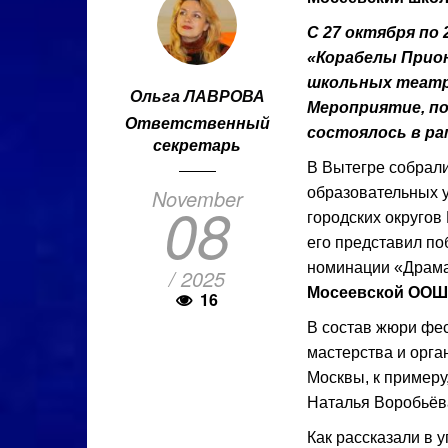
С 27 октября по
«Корабелы Прион
школьных театр
Ольга ЛАВРОВА
Мероприятие, п
Ответственный
состоялось в ра
секретарь
В Вытегре собрали
November
образовательных 
08
городских округов
его представил по
номинации «Драма
/ 2025
Мосеевской ООШ
16
В состав жюри фе
мастерства и орга
Москвы, к примеру
Наталья Воробьёв
Как рассказали в 