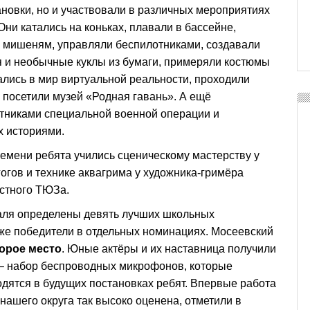
новки, но и участвовали в различных мероприятиях
Они катались на коньках, плавали в бассейне,
о мишеням, управляли беспилотниками, создавали
я и необычные куклы из бумаги, примеряли костюмы
лись в мир виртуальной реальности, проходили
 посетили музей «Родная гавань». А ещё
стниками специальной военной операции и
х историями.
ремени ребята учились сценическому мастерству у
огов и технике аквагрима у художника-гримёра
астного ТЮЗа.
аля определены девять лучших школьных
кже победители в отдельных номинациях. Мосеевский
орое место
. Юные актёры и их наставница получили
 – набор беспроводных микрофонов, которые
дятся в будущих постановках ребят. Впервые работа
 нашего округа так высоко оценена, отметили в