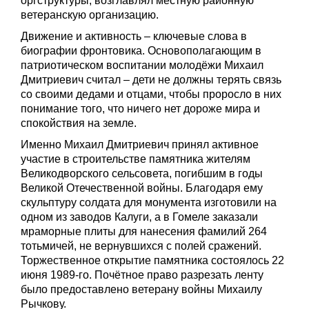
оргструктуры, возглавлял местную районную
ветеранскую организацию.
Движение и активность – ключевые слова в
биографии фронтовика. Основополагающим в
патриотическом воспитании молодёжи Михаил
Дмитриевич считал – дети не должны терять связь
со своими дедами и отцами, чтобы проросло в них
понимание того, что ничего нет дороже мира и
спокойствия на земле.
Именно Михаил Дмитриевич принял активное
участие в строительстве памятника жителям
Великодворского сельсовета, погибшим в годы
Великой Отечественной войны. Благодаря ему
скульптуру солдата для монумента изготовили на
одном из заводов Калуги, а в Гомеле заказали
мраморные плиты для нанесения фамилий 264
тотьмичей, не вернувшихся с полей сражений.
Торжественное открытие памятника состоялось 22
июня 1989-го. Почётное право разрезать ленту
было предоставлено ветерану войны Михаилу
Рычкову.