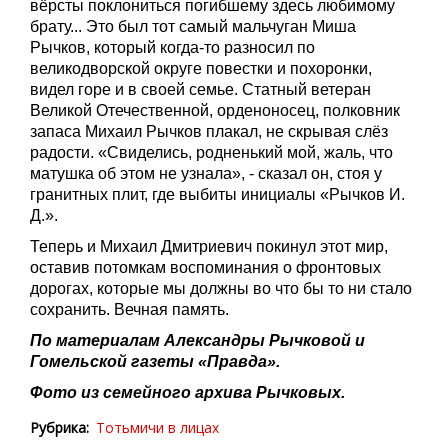
вёрсты поклониться погибшему здесь любимому
брату... Это был тот самый мальчуган Миша
Рычков, который когда-то разносил по
великодворской округе повестки и похоронки,
видел горе и в своей семье. Статный ветеран
Великой Отечественной, орденоносец, полковник
запаса Михаил Рычков плакал, не скрывая слёз
радости. «Свиделись, родненький мой, жаль, что
матушка об этом не узнала», - сказал он, стоя у
гранитных плит, где выбиты инициалы «Рычков И.
Д.».
Теперь и Михаил Дмитриевич покинул этот мир,
оставив потомкам воспоминания о фронтовых
дорогах, которые мы должны во что бы то ни стало
сохранить. Вечная память.
По материалам Александры Рычковой и
Гомельской газеты «Правда».
Фото из семейного архива Рычковых.
Рубрика
Тотьмичи в лицах