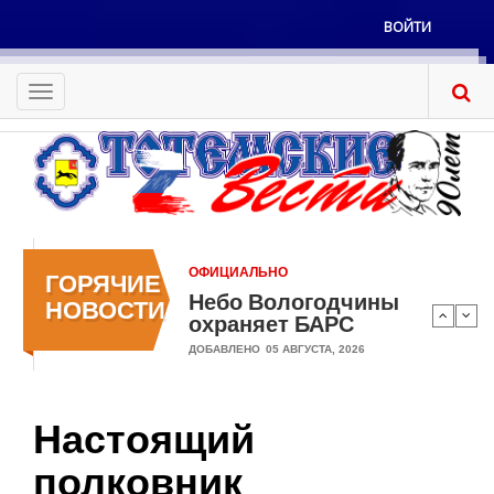
Перейти
ВОЙТИ
к
Меню
основному
учётной
содержанию
Toggle
записи
navigation
пользователя
ОФИЦИАЛЬНО
ГОРЯЧИЕ
Небо Вологодчины
НОВОСТИ
охраняет БАРС
ДОБАВЛЕНО
05 АВГУСТА, 2026
Настоящий
полковник