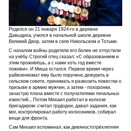
Родился он 21 января 1924-го в деревне
Давыдиха, учился в начальной школе деревни
Великий Двор, затем в селе Никольском и Тотьме.
С началом войны родители его более не отпустили
на учёбу. Строгий отец сказал: «С образованием и
этим проживёшь, а с нами хоть год вместе
поживи». И Миша остался. Первое время через
райвоенкомат ему было поручено дежурить в
сельском совете, принимать и развозить повестки о
призыве в армию мужчин, а затем - похоронки,
зачастую плача вместе с получателями печальных
известий... Потом Михаил работал в колхозе
бригадиром: считал трудодни, давал задания, как
мог, контролировал работу колхозников, собирал
вещи для фронта.
Сам Михаил вспоминал, как девяностотрёхлетняя