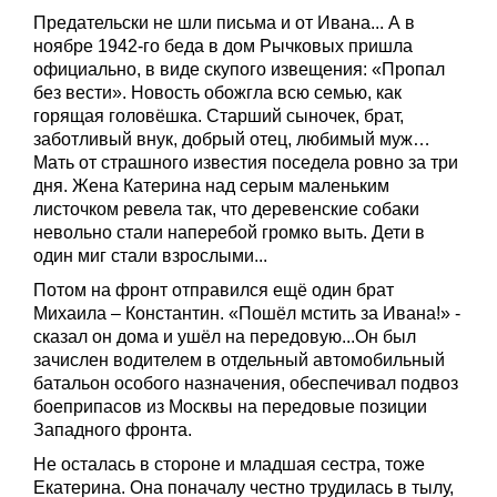
Предательски не шли письма и от Ивана... А в
ноябре 1942-го беда в дом Рычковых пришла
официально, в виде скупого извещения: «Пропал
без вести». Новость обожгла всю семью, как
горящая головёшка. Старший сыночек, брат,
заботливый внук, добрый отец, любимый муж…
Мать от страшного известия поседела ровно за три
дня. Жена Катерина над серым маленьким
листочком ревела так, что деревенские собаки
невольно стали наперебой громко выть. Дети в
один миг стали взрослыми...
Потом на фронт отправился ещё один брат
Михаила – Константин. «Пошёл мстить за Ивана!» -
сказал он дома и ушёл на передовую...Он был
зачислен водителем в отдельный автомобильный
батальон особого назначения, обеспечивал подвоз
боеприпасов из Москвы на передовые позиции
Западного фронта.
Не осталась в стороне и младшая сестра, тоже
Екатерина. Она поначалу честно трудилась в тылу,