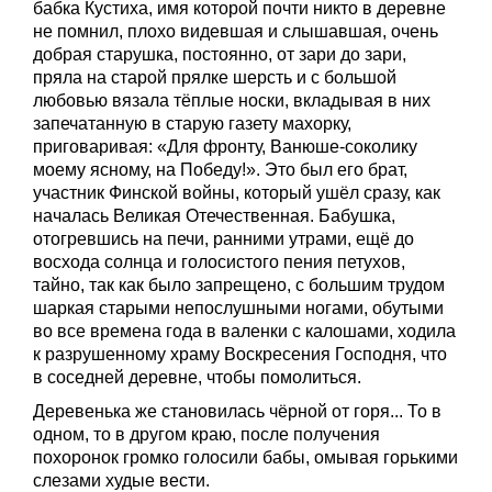
бабка Кустиха, имя которой почти никто в деревне
не помнил, плохо видевшая и слышавшая, очень
добрая старушка, постоянно, от зари до зари,
пряла на старой прялке шерсть и с большой
любовью вязала тёплые носки, вкладывая в них
запечатанную в старую газету махорку,
приговаривая: «Для фронту, Ванюше-соколику
моему ясному, на Победу!». Это был его брат,
участник Финской войны, который ушёл сразу, как
началась Великая Отечественная. Бабушка,
отогревшись на печи, ранними утрами, ещё до
восхода солнца и голосистого пения петухов,
тайно, так как было запрещено, с большим трудом
шаркая старыми непослушными ногами, обутыми
во все времена года в валенки с калошами, ходила
к разрушенному храму Воскресения Господня, что
в соседней деревне, чтобы помолиться.
Деревенька же становилась чёрной от горя... То в
одном, то в другом краю, после получения
похоронок громко голосили бабы, омывая горькими
слезами худые вести.