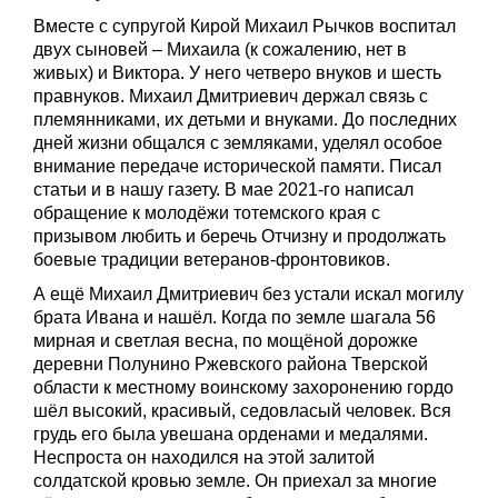
Вместе с супругой Кирой Михаил Рычков воспитал
двух сыновей – Михаила (к сожалению, нет в
живых) и Виктора. У него четверо внуков и шесть
правнуков. Михаил Дмитриевич держал связь с
племянниками, их детьми и внуками. До последних
дней жизни общался с земляками, уделял особое
внимание передаче исторической памяти. Писал
статьи и в нашу газету. В мае 2021-го написал
обращение к молодёжи тотемского края с
призывом любить и беречь Отчизну и продолжать
боевые традиции ветеранов-фронтовиков.
А ещё Михаил Дмитриевич без устали искал могилу
брата Ивана и нашёл. Когда по земле шагала 56
мирная и светлая весна, по мощёной дорожке
деревни Полунино Ржевского района Тверской
области к местному воинскому захоронению гордо
шёл высокий, красивый, седовласый человек. Вся
грудь его была увешана орденами и медалями.
Неспроста он находился на этой залитой
солдатской кровью земле. Он приехал за многие