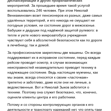
диспансеризации и других профилактических
мероприятий. За прошедшее время такой услугой
воспользовались 246 человек. При этом Николай
Вениаминович возит пенсионеров из разных, даже самых
удалённых территорий, и его никогда не смущают ни
погодные условия, ни состояние дорог в межсезонье.
Бабушки и дедушки под надёжной защитой рулевого: в
тепле и уюте нового микроавтобуса учреждения
чувствуют себя в абсолютной безопасности как по дороге
в лечебницу, так и домой.
За профессионалом закреплены две машины. Он всегда
поддерживает их в исправном состоянии, перед каждым
рейсом проводит осмотр, в случае возникающих
неисправностей незамедлительно приводит технику в
надлежащее состояние. Ведь настоящие мужчины, как
мы знаем, всегда относятся к своим «ласточкам»
трепетно и заботливо, даже если они не личные, а
ведомственные. Вот и Николай Зыков заботится о
технике. Поэтому она служит безотказно, что, конечно,
оценили клиенты центра и его работники.
Потому и со стороны контролирующих органов к его
деятельности и транспорту нареканий нет, что опять-таки