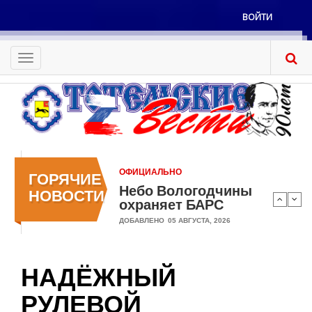
Перейти
ВОЙТИ
к
Меню
основному
учётной
содержанию
Toggle
записи
navigation
пользователя
ОФИЦИАЛЬНО
ГОРЯЧИЕ
Небо Вологодчины
НОВОСТИ
охраняет БАРС
ДОБАВЛЕНО
05 АВГУСТА, 2026
НАДЁЖНЫЙ
РУЛЕВОЙ