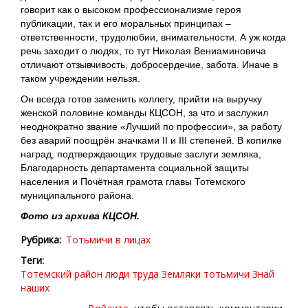
говорит как о высоком профессионализме героя
публикации, так и его моральных принципах –
ответственности, трудолюбии, внимательности. А уж когда
речь заходит о людях, то тут Николая Вениаминовича
отличают отзывчивость, добросердечие, забота. Иначе в
таком учреждении нельзя.
Он всегда готов заменить коллегу, прийти на выручку
женской половине команды КЦСОН, за что и заслужил
неоднократно звание «Лучший по профессии», за работу
без аварий поощрён значками II и III степеней. В копилке
наград, подтверждающих трудовые заслуги земляка,
Благодарность департамента социальной защиты
населения и Почётная грамота главы Тотемского
муниципального района.
Фото из архива КЦСОН.
Рубрика
Тотьмичи в лицах
Теги
Тотемский район
люди труда
Земляки
тотьмичи
Знай
наших