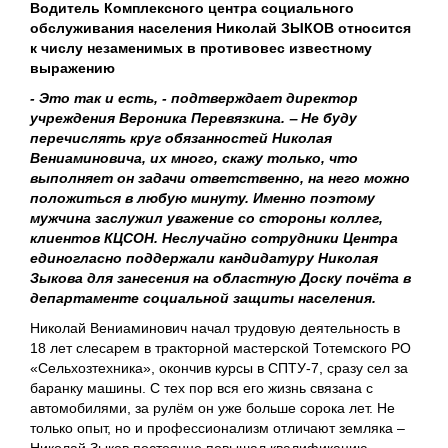
Водитель Комплексного центра социального
обслуживания населения Николай ЗЫКОВ относится
к числу незаменимых в противовес известному
выражению
- Это так и есть, - подтверждает директор
учреждения Вероника Перевязкина. ‒ Не буду
перечислять круг обязанностей Николая
Вениаминовича, их много, скажу только, что
выполняет он задачи ответственно, на него можно
положиться в любую минуту. Именно поэтому
мужчина заслужил уважение со стороны коллег,
клиентов КЦСОН. Неслучайно сотрудники Центра
единогласно поддержали кандидатуру Николая
Зыкова для занесения на областную Доску почёта в
департаменте социальной защиты населения.
Николай Вениаминович начал трудовую деятельность в
18 лет слесарем в тракторной мастерской Тотемского РО
«Сельхозтехника», окончив курсы в СПТУ-7, сразу сел за
баранку машины. С тех пор вся его жизнь связана с
автомобилями, за рулём он уже больше сорока лет. Не
только опыт, но и профессионализм отличают земляка –
Николай Зыков постоянно повышал квалификацию,