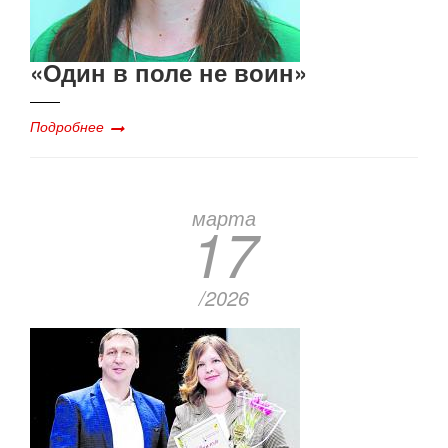
«Один в поле не воин»
Подробнее
марта
17
/2026