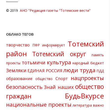
© 2019
АНО "Редакция газеты "Тотемские вести"
ОБЛАКО ТЕГОВ
Тотемский
творчество
ПФР информирует
район
Тотемский округ
память
культура
тотьмичи
проекты
народный бюджет
люди труда
Земляки
ЕДИНАЯ РОССИЯ
ПДД
нацпроекты
образование
Спорт
общество
общество
безопасность
Знай наших
БудьВкурсе
граждан
национальные проекты
литература
важно