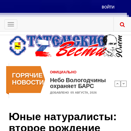
Перейти
ВОЙТИ
к
Меню
основному
учётной
содержанию
Toggle
записи
navigation
пользователя
ОФИЦИАЛЬНО
ГОРЯЧИЕ
Небо Вологодчины
НОВОСТИ
охраняет БАРС
ДОБАВЛЕНО
05 АВГУСТА, 2026
Юные натуралисты:
второе рождение