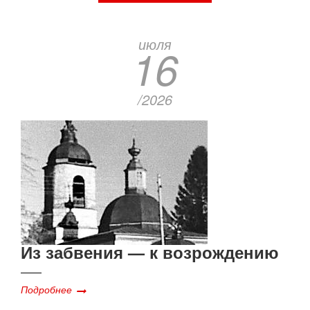
июля
16
/2026
Из забвения — к возрождению
Подробнее