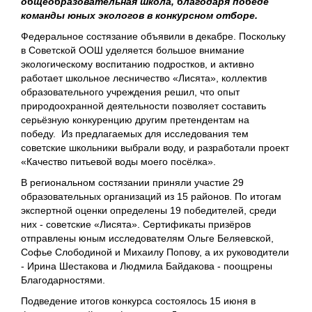
общеобразовательная школа, благодаря победе
команды юных экологов в конкурсном отборе.
Федеральное состязание объявили в декабре. Поскольку
в Советской ООШ уделяется большое внимание
экологическому воспитанию подростков, и активно
работает школьное лесничество «Лисята», коллектив
образовательного учреждения решил, что опыт
природоохранной деятельности позволяет составить
серьёзную конкуренцию другим претендентам на
победу.
Из предлагаемых для исследования тем
советские школьники выбрали воду, и разработали проект
«Качество питьевой воды моего посёлка».
В региональном состязании приняли участие 29
образовательных организаций из 15 районов. По итогам
экспертной оценки определены 19 победителей, среди
них - советские «Лисята». Сертификаты призёров
отправлены юным исследователям Ольге Беляевской,
Софье Слободиной и Михаилу Попову, а их руководители
- Ирина Шестакова и Людмила Байдакова - поощрены
Благодарностями.
Подведение итогов конкурса состоялось 15 июня в