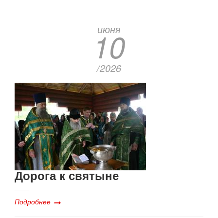
июня
10
/2026
Дорога к святыне
Подробнее