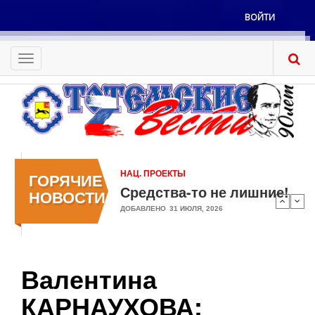
Перейти
ВОЙТИ
к
Меню
основному
учётной
содержанию
Toggle
записи
navigation
пользователя
НАЦ. ПРОЕКТЫ
ГОРЯЧИЕ
Средства-то не лишние!
НОВОСТИ
ДОБАВЛЕНО
31 ИЮЛЯ, 2026
Валентина
КАРНАУХОВА: