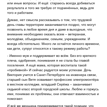
или иные вопросы. И ещё: стараюсь всегда добиваться
результата и того же требую от подчинённых, ведь для
того и работаем.
Думаю, нет смысла рассказывать о том, что трудовой
день главы территории заканчивается поздно, что могут
позвонить в любое время дня и даже в выходные, что
внимание необходимо оказать всем ‒ ветеранам,
молодёжи, объединениям, семьям, учреждениям. И
всегда обстоятельно. Много ли остаётся личного времени,
как дети, супруг относятся к такому режиму работы?
- Именно муж и поддерживает во всём. Без его крепкого
плеча, одобрения, понимания я не стала бы главой
поселения. А ещё мама, которая воспитала такой
«пробивной» И сейчас радуется моим успехам. Дочь
Виктория учится в Санкт-Петербурге на инженера связи,
старший сын Витя осваивает профессию электромонтёра
в местном колледже, младший Серёжа ‒ заканчивает
седьмой класс второй городской школы. Люблю и горжусь
ими, понимаю их проблемы, они отвечают взаимностью и
помогают.
И всё же женщина придерживается такой позиции, что