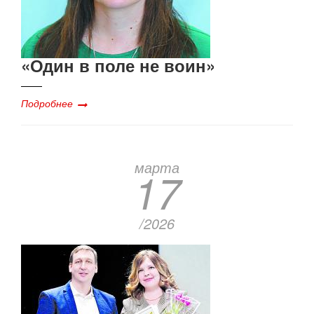
«Один в поле не воин»
Подробнее
марта
17
/2026