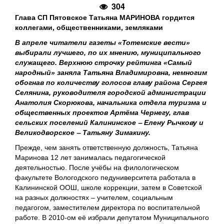
304
Глава СП Пятовское Татьяна МАРИНОВА гордится
коллегами, общественниками, земляками
В апреле читатели газеты «Тотемские вести»
выбирали лучшего, по их мнению, муниципального
служащего. Верхнюю строчку рейтинга «Самый
народный» заняла Татьяна Владимировна, немногим
обогнав по количеству голосов главу района Сергея
Селянина, руководителя городской администрации
Анатолия Скорюкова, начальника отдела туризма и
общественных проектов Артёма Чернегу, глав
сельских поселений Калининское ‒ Елену Рычкову и
Великодворское ‒ Татьяну Зимакину.
Прежде, чем занять ответственную должность, Татьяна
Маринова 12 лет занималась педагогической
деятельностью. После учёбы на филологическом
факультете Вологодского педуниверситета работала в
Калининской ООШ, школе коррекции, затем в Советской
на разных должностях – учителем, социальным
педагогом, заместителем директора по воспитательной
работе. В 2010-ом её избрали депутатом Муниципального