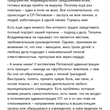
предприятий, индивидуальных предпринимателей,
готовых всегда прийти на выручку. Поэтому ещё раз
повторю – один в поле не воин. Всё положительное, что
происходит в СП Пятовское – заслуга не моя личная, а
людей, работающих в одной связке. Горжусь ими.
Есть ещё один момент, без которого трудно представить
полный портрет нашей героини, ‒ подход к делу. Татьяна
Владимировна не скрывает, что является жёстким,
требовательным руководителем. Однако, принимая во
внимание то, что она ‒ женщина, мать троих детей, к
любому делу подходит с максимальной личной
ответственностью, пропуская всё через сердце.
- А иначе никак! У коллектива Пятовской администрации
есть принцип – никогда не «футболить» земляков, с чем
бы они ни обратились, даже с личной трагедией.
Выслушать, понять, принять чужую боль, как свою, а
потом помочь ‒ вот основа деятельности любого
муниципального служащего. Есть проблемы, которые
можем решить самостоятельно, есть такие, что не входят
в полномочия администрации СП, но и от них тоже не
отмахиваемся – направляем запросы в вышестоящие
органы или обращаемся в учреждения, в чьём ведении те