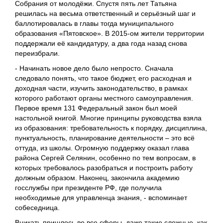
Собрания от молодёжи. Спустя пять лет Татьяна
решилась на весьма ответственный и серьёзный шаг и
баллотировалась в главы тогда муниципального
образования «Пятовское». В 2015-ом жители территории
поддержали её кандидатуру, а два года назад снова
переизбрали.
- Начинать новое дело было непросто. Сначала
следовало понять, что такое бюджет, его расходная и
доходная части, изучить законодательство, в рамках
которого работают органы местного самоуправления.
Первое время 131 Федеральный закон был моей
настольной книгой. Многие принципы руководства взяла
из образования: требовательность к порядку, дисциплина,
пунктуальность, планирование деятельности – это всё
оттуда, из школы. Огромную поддержку оказал глава
района Сергей Селянин, особенно по тем вопросам, в
которых требовалось разобраться и построить работу
должным образом. Наконец, закончила академию
госслужбы при президенте РФ, где получила
необходимые для управленца знания, - вспоминает
собеседница.
Вникать пришлось во все сферы, даже такие сложные, как