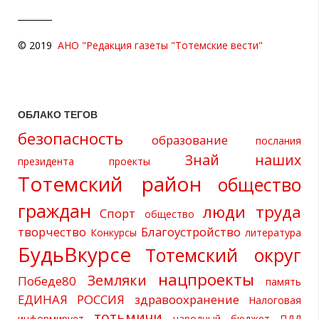
© 2019
АНО "Редакция газеты "Тотемские вести"
ОБЛАКО ТЕГОВ
безопасность
образование
послания
Знай наших
президента
проекты
Тотемский район
общество
граждан
люди труда
Спорт
общество
творчество
Благоустройство
Конкурсы
литература
БудьВкурсе
Тотемский округ
нацпроекты
Земляки
Победе80
память
ЕДИНАЯ РОССИЯ
здравоохранение
Налоговая
тотьмичи
информирует
народный бюджет
ПДД