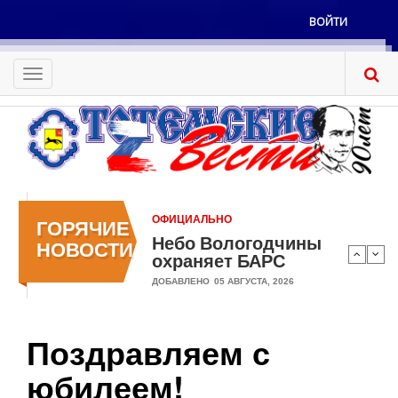
Перейти
ВОЙТИ
к
Меню
основному
учётной
содержанию
Toggle
записи
navigation
пользователя
ОФИЦИАЛЬНО
ГОРЯЧИЕ
Небо Вологодчины
НОВОСТИ
охраняет БАРС
ДОБАВЛЕНО
05 АВГУСТА, 2026
Поздравляем с
юбилеем!