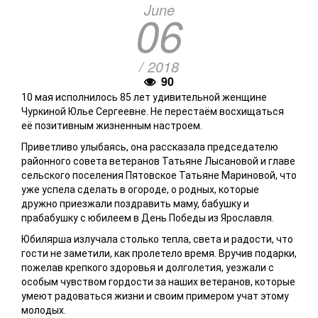
June
06
/ 2018
90
10 мая исполнилось 85 лет удивительной женщине
Чуркиной Юлье Сергеевне. Не перестаём восхищаться
её позитивным жизненным настроем.
Приветливо улыбаясь, она рассказала председателю
районного совета ветеранов Татьяне Лысановой и главе
сельского поселения Пятовское Татьяне Мариновой, что
уже успела сделать в огороде, о родных, которые
дружно приезжали поздравить маму, бабушку и
прабабушку с юбилеем в День Победы из Ярославля.
Юбилярша излучала столько тепла, света и радости, что
гости не заметили, как пролетело время. Вручив подарки,
пожелав крепкого здоровья и долголетия, уезжали с
особым чувством гордости за наших ветеранов, которые
умеют радоваться жизни и своим примером учат этому
молодых.