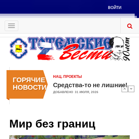
Перейти
ВОЙТИ
к
Меню
основному
учётной
содержанию
Toggle
записи
navigation
пользователя
НАЦ. ПРОЕКТЫ
ГОРЯЧИЕ
Средства-то не лишние!
НОВОСТИ
ДОБАВЛЕНО
31 ИЮЛЯ, 2026
Мир без границ