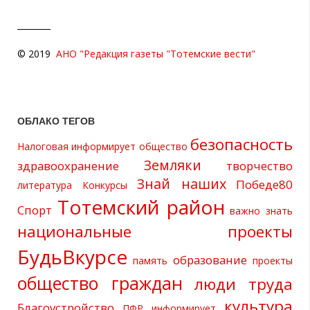
© 2019
АНО "Редакция газеты "Тотемские вести"
ОБЛАКО ТЕГОВ
безопасность
Налоговая информирует
общество
Земляки
здравоохранение
творчество
Знай наших
Победе80
литература
Конкурсы
Тотемский район
Спорт
важно знать
национальные проекты
БудьВкурсе
образование
память
проекты
общество граждан
люди труда
культура
Благоустройство
ПФР информирует