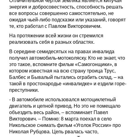
Отличительной чертой земляка является кипучая
энергия и добросовестность, способность решать
все вопросы совершенно самостоятельно, не
ожидая чьей-либо подсказки или указаний, говорят
те, кто работал с Павлом Викторовичем.
На протяжении всей жизни он стремился
реализовать себя в разных областях.
В середине семидесятых на правах инвалида
получил автомобиль-мотоколяску. Кто не знает, что
это такое, вспомните фильм «Самогонщики», в
котором известная на всю страну троица Трус,
Балбес и Бывалый пытались ограбить склад, – на
такой в простонародье «инвалидке» и ездили горе-
преступники.
- В автомобиле использовался мотоциклетный
двигатель и цепной привод. Но это не помещало
объездить весь район, – вспоминает Павел
Викторович. – Помню: 8 марта поехал в село
Никольское снимать фильм «Уголок России» про
Николая Рубцова. Цепь рвалась часто,