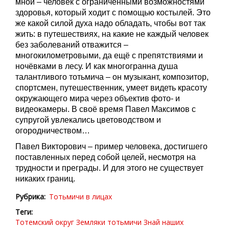
мной – человек с ограниченными возможностями
здоровья, который ходит с помощью костылей. Это
же какой силой духа надо обладать, чтобы вот так
жить: в путешествиях, на какие не каждый человек
без заболеваний отважится –
многокилометровыми, да ещё с препятствиями и
ночёвками в лесу. И как многогранна душа
талантливого тотьмича – он музыкант, композитор,
спортсмен, путешественник, умеет видеть красоту
окружающего мира через объектив фото- и
видеокамеры. В своё время Павел Максимов с
супругой увлекались цветоводством и
огородничеством…
Павел Викторович – пример человека, достигшего
поставленных перед собой целей, несмотря на
трудности и преграды. И для этого не существует
никаких границ.
Рубрика
Тотьмичи в лицах
Теги
Тотемский округ
Земляки
тотьмичи
Знай наших