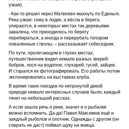
узкая).
- Как-то решил через Матвеево махнуть по Еденьге.
Река узкая: сижу в лодке, а вёсла в берега
упираются, в некоторых местах так деревьями
завалена, что приходилось по берегу
перебираться, а иногда и перерубать топором
поваленные стволы, – рассказывает собеседник.
По пути, пролегающем в глухих местах,
путешественник видел немало разных зверей:
бобров, лося на водопое, глухарей, гусей, зайцев.
И старался их фотографировать. Его работы потом
экспонировались на выставках клуба.
В время таких поездок по нетронутой дикой
природе немало интересных случаев было, каждый
тянет на небольшой рассказ.
А если зашла речь о реке, значит и о рыбалке
можно вспомнить. Да-да! Павел Максимов ещё и
заядлый рыболов и охотник. Однажды с другом (он
соврать не даст) поймал щуку на живца.