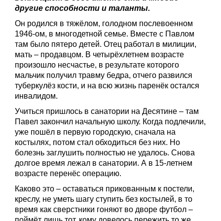
другие способности и таланты.
Он родился в тяжёлом, голодном послевоенном
1946-ом, в многодетной семье. Вместе с Павлом
там было пятеро детей. Отец работал в милиции,
мать – продавцом. В четырёхлетнем возрасте
произошло несчастье, в результате которого
мальчик получил травму бедра, отчего развился
туберкулёз кости, и на всю жизнь паренёк остался
инвалидом.
Учиться пришлось в санатории на Десятине – там
Павел закончил начальную школу. Когда подлечили,
уже пошёл в первую городскую, сначала на
костылях, потом стал обходиться без них. Но
болезнь заглушить полностью не удалось. Снова
долгое время лежал в санатории. А в 15-летнем
возрасте перенёс операцию.
Каково это – оставаться прикованным к постели,
креслу, не уметь шагу ступить без костылей, в то
время как сверстники гоняют во дворе футбол –
поймёт лишь тот, кому довелось пережить то же