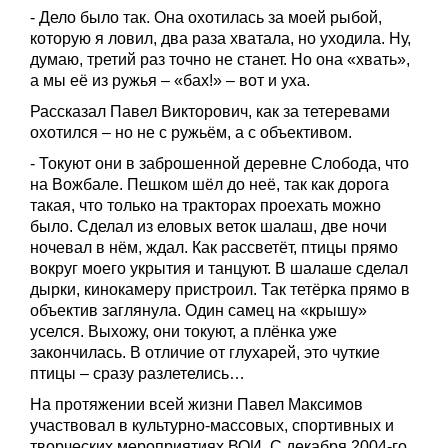
- Дело было так. Она охотилась за моей рыбой,
которую я ловил, два раза хватала, но уходила. Ну,
думаю, третий раз точно не станет. Но она «хвать»,
а мы её из ружья – «бах!» – вот и уха.
Рассказал Павел Викторович, как за тетеревами
охотился – но не с ружьём, а с объективом.
- Токуют они в заброшенной деревне Слобода, что
на Вожбале. Пешком шёл до неё, так как дорога
такая, что только на тракторах проехать можно
было. Сделал из еловых веток шалаш, две ночи
ночевал в нём, ждал. Как рассветёт, птицы прямо
вокруг моего укрытия и танцуют. В шалаше сделал
дырки, кинокамеру пристроил. Так тетёрка прямо в
объектив заглянула. Один самец на «крышу»
уселся. Выхожу, они токуют, а плёнка уже
закончилась. В отличие от глухарей, это чуткие
птицы – сразу разлетелись…
На протяжении всей жизни Павел Максимов
участвовал в культурно-массовых, спортивных и
творческих мероприятиях ВОИ. С декабря 2004-го