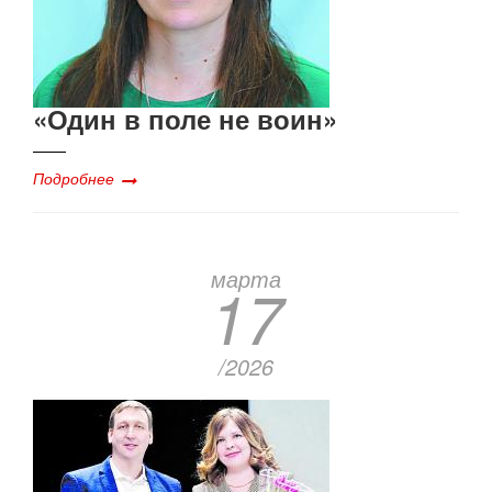
«Один в поле не воин»
Подробнее
марта
17
/2026