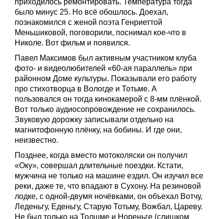
приходилось ремонтировать. Температура тогда
было минус 25. Но всё обошлось. Доехал,
познакомился с женой поэта Генриеттой
Меньшиковой, поговорили, поснимал кое-что в
Николе. Вот фильм и появился.
Павел Максимов был активным участником клуба
фото- и видеолюбителей «60-ая параллель» при
районном Доме культуры. Показывали его работу
про стихотворца в Вологде и Тотьме. А
пользовался он тогда кинокамерой с 8-мм плёнкой.
Вот только аудиосопровождение не сохранилось.
Звуковую дорожку записывали отдельно на
магнитофонную плёнку, на бобины. И где они,
неизвестно.
Позднее, когда вместо мотоколяски он получил
«Оку», совершал длительные поездки. Кстати,
мужчина не только на машине ездил. Он изучил все
реки, даже те, что впадают в Сухону. На резиновой
лодке, с одной-двумя ночёвками, он объехал Вотчу,
Леденьгу, Еденьгу, Старую Тотьму, Вожбал, Цареву.
Не был только на Толшме и Нореньге (слишком