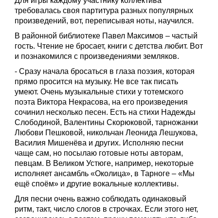
Для игры каждому участнику коллектива
требовалась своя партитура разных популярных
произведений, вот, переписывая ноты, научился.
В районной библиотеке Павел Максимов – частый
гость. Чтение не бросает, книги с детства любит. Вот
и познакомился с произведениями земляков.
- Сразу начала бросаться в глаза поэзия, которая
прямо просится на музыку. Не все так писать
умеют. Очень музыкальные стихи у тотемского
поэта Виктора Некрасова, на его произведения
сочинил несколько песен. Есть на стихи Надежды
Слободиной, Валентины Скорюковой, тарножанки
Любови Пешковой, никольчан Леонида Лешукова,
Василия Мишенёва и других. Исполняю песни
чаще сам, но посылаю готовые ноты авторам,
певцам. В Великом Устюге, например, некоторые
исполняет ансамбль «Околица», в Тарноге – «Мы
ещё споём» и другие вокальные коллективы.
Для песни очень важно соблюдать одинаковый
ритм, такт, число слогов в строчках. Если этого нет,