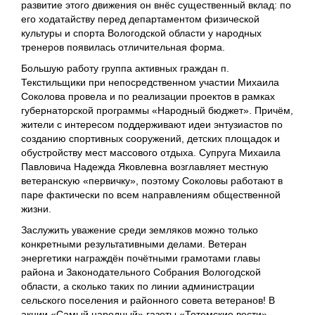
развитие этого движения он внёс существенный вклад: по
его ходатайству перед департаментом физической
культуры и спорта Вологодской области у народных
тренеров появилась отличительная форма.
Большую работу группа активных граждан п.
Текстильщики при непосредственном участии Михаила
Соколова провела и по реализации проектов в рамках
губернаторской программы «Народный бюджет». Причём,
жители с интересом поддерживают идеи энтузиастов по
созданию спортивных сооружений, детских площадок и
обустройству мест массового отдыха. Супруга Михаила
Павловича Надежда Яковлевна возглавляет местную
ветеранскую «первичку», поэтому Соколовы работают в
паре фактически по всем направлениям общественной
жизни.
Заслужить уважение среди земляков можно только
конкретными результативными делами. Ветеран
энергетики награждён почётными грамотами главы
района и Законодательного Собрания Вологодской
области, а сколько таких по линии администрации
сельского поселения и районного совета ветеранов! В
акции «Самый народный» газеты «Тотемские вести»