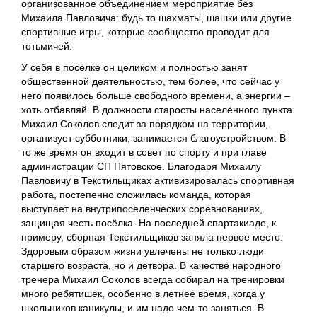
организованное объединением мероприятие без
Михаила Павловича: будь то шахматы, шашки или другие
спортивные игры, которые сообщество проводит для
тотьмичей.
У себя в посёлке он целиком и полностью занят
общественной деятельностью, тем более, что сейчас у
него появилось больше свободного времени, а энергии ‒
хоть отбавляй. В должности старосты населённого пункта
Михаил Соколов следит за порядком на территории,
организует субботники, занимается благоустройством. В
то же время он входит в совет по спорту и при главе
администрации СП Пятовское. Благодаря Михаилу
Павловичу в Текстильщиках активизировалась спортивная
работа, постепенно сложилась команда, которая
выступает на внутрипоселенческих соревнованиях,
защищая честь посёлка. На последней спартакиаде, к
примеру, сборная Текстильщиков заняла первое место.
Здоровым образом жизни увлечены не только люди
старшего возраста, но и детвора. В качестве народного
тренера Михаил Соколов всегда собирал на тренировки
много ребятишек, особенно в летнее время, когда у
школьников каникулы, и им надо чем-то заняться. В