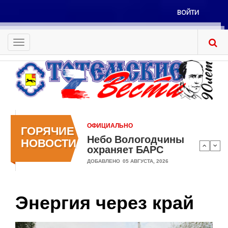
Перейти
ВОЙТИ
к
Меню
основному
учётной
содержанию
Toggle
записи
navigation
пользователя
ОФИЦИАЛЬНО
ГОРЯЧИЕ
Небо Вологодчины
НОВОСТИ
охраняет БАРС
ДОБАВЛЕНО
05 АВГУСТА, 2026
Энергия через край