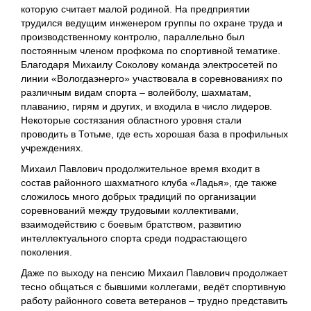
которую считает малой родиной. На предприятии
трудился ведущим инженером группы по охране труда и
производственному контролю, параллельно был
постоянным членом профкома по спортивной тематике.
Благодаря Михаилу Соколову команда электросетей по
линии «Вологдаэнерго» участвовала в соревнованиях по
различным видам спорта – волейболу, шахматам,
плаванию, гирям и других, и входила в число лидеров.
Некоторые состязания областного уровня стали
проводить в Тотьме, где есть хорошая база в профильных
учреждениях.
Михаил Павлович продолжительное время входит в
состав районного шахматного клуба «Ладья», где также
сложилось много добрых традиций по организации
соревнований между трудовыми коллективами,
взаимодействию с боевым братством, развитию
интеллектуального спорта среди подрастающего
поколения.
Даже по выходу на пенсию Михаил Павлович продолжает
тесно общаться с бывшими коллегами, ведёт спортивную
работу районного совета ветеранов – трудно представить