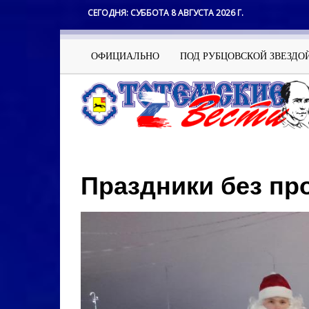
Перейти
СЕГОДНЯ:
СУББОТА 8 АВГУСТА 2026 Г.
к
основному
содержанию
Основная
ОФИЦИАЛЬНО
ПОД РУБЦОВСКОЙ ЗВЕЗДО
навигация
Праздники без пр