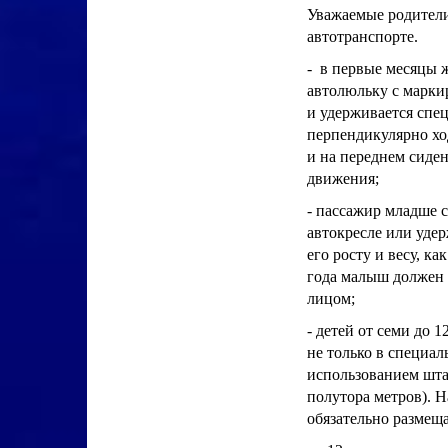
Уважаемые родители
автотранспорте.
- в первые месяцы 
автолюльку с марки
и удерживается спец
перпендикулярно хо
и на переднем сиден
движения;
- пассажир младше с
автокресле или уде
его росту и весу, ка
года малыш должен 
лицом;
- детей от семи до 
не только в специал
использованием шта
полутора метров). 
обязательно размеща