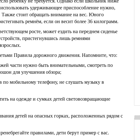
кресло ребенку не требуется. Однако если школьник ниже
о использовать удерживающее приспособление нужно,
. Также стоит обращать внимание на вес. Юного
истегивать ремнём, если он весит более 36 килограмм.
ветствующем росте, может ездить на переднем сиденье
стройств, пристегнувшись лишь ремнями
 взрослых.
детьми Правила дорожного движения. Напомните, что:
езжей части нужно быть внимательными, смотреть по
пюшон для улучшения обзора;
ов по мобильному телефону, не слушать музыку в
стить на одежде и сумках детей световозвращающие
ывания детей на опасных горках, расположенных рядом с
пренебрегайте правилами, дети берут пример с вас.