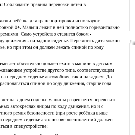
! Соблюдайте правила перевозки детей в
жизни ребёнка для транспортировки используют
ровкой 0+. Малыш лежит в ней полностью горизонтально
ремнями. Само устройство ставится боком -
ду движения - на заднем сиденье. Перевозить дитя можно
ье, но при этом он должен лежать спиной по ходу
еми лет обязательно должен ехать в машине в детском
рживающем устройстве другого типа, соответствующем
к на переднем сиденье автомобиля, так и на заднем. До
располагаться спиной по ходу движения, старше года –
12 лет на заднем сиденье машины разрешается перевозить
ьных автокреслах лицом по ходу движения, но и с
тного ремня безопасности (при росте ребёнка выше
На переднем сиденье авто несовершеннолетний должен
ться в спецустройстве;