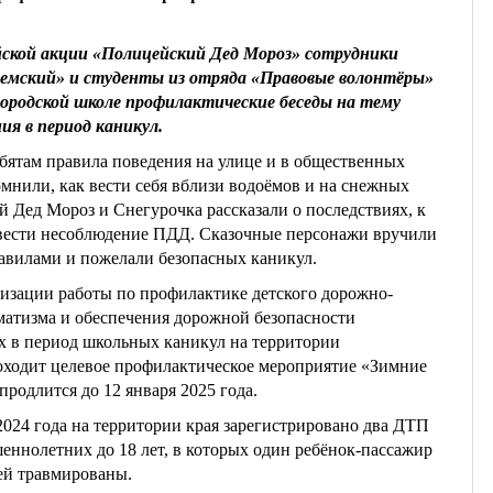
йской акции «Полицейский Дед Мороз» сотрудники
мский» и студенты из отряда «Правовые волонтёры»
городской школе профилактические беседы на тему
ия в период каникул.
ебятам правила поведения на улице и в общественных
омнили, как вести себя вблизи водоёмов и на снежных
й Дед Мороз и Снегурочка рассказали о последствиях, к
вести несоблюдение ПДД. Сказочные персонажи вручили
равилами и пожелали безопасных каникул.
визации работы по профилактике детского дорожно-
матизма и обеспечения дорожной безопасности
 в период школьных каникул на территории
ходит целевое профилактическое мероприятие «Зимние
продлится до 12 января 2025 года.
2024 года на территории края зарегистрировано два ДТП
еннолетних до 18 лет, в которых один ребёнок-пассажир
тей травмированы.