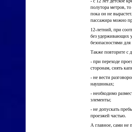
- с 12 лет детское 
полутора метров, т
пока он не вырастет
пассажира можно пр
12-летний, при соот
без удерживающих у
безопасностями для
Также повторите с 
- при переходе про
сторонам, снять ка
- не вести разговор
наушниках;
- необходимо разме
элементы;
- не допускать преб
проезжей частью.
А главное, сами не 