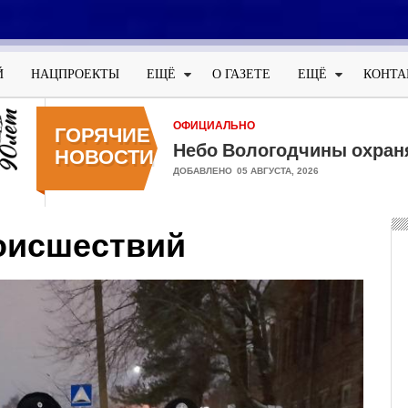
Меню
учётной
Й
НАЦПРОЕКТЫ
ЕЩЁ
О ГАЗЕТЕ
ЕЩЁ
КОНТА
записи
пользователя
ОФИЦИАЛЬНО
ГОРЯЧИЕ
Небо Вологодчины охран
НОВОСТИ
ДОБАВЛЕНО
05 АВГУСТА, 2026
оисшествий