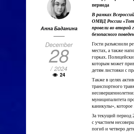
периода
В рамках Всеросси
ОМВД России «Тоте
Анна Баданина
провели во второй 
безопасного поведен
December
Гости разъяснили р
28
местах, а также нап
горках. Полицейски
которым может при
/ 2024
детям листовки с п
24
Также в целях акти
транспортного трав
несовершеннолетних
муниципалитета про
каникулы», которое 
За текущий период 
с участием несоверш
погиб и четверо де