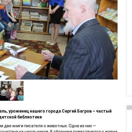
ль, уроженец нашего города Сергей Багров – частый
 детской библиотеке
и две книги писателя о животных. Одна из них —
ссчитана на школьников. В сборнике повествуется о жизни