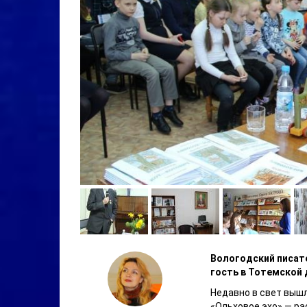
Вологодский писате
гость в Тотемской
Недавно в свет вышл
«Ольховое эхо» — ра