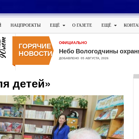
Меню
учётной
Й
НАЦПРОЕКТЫ
ЕЩЁ
О ГАЗЕТЕ
ЕЩЁ
КОНТА
записи
пользователя
ОФИЦИАЛЬНО
ГОРЯЧИЕ
Небо Вологодчины охран
НОВОСТИ
ДОБАВЛЕНО
05 АВГУСТА, 2026
я детей»