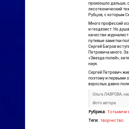
произошло дальше, с
лесотехнический тех
Рубцов, с которым С
Много профессий осв
и геодезист. Но душа
качестве журналиста
путевые заметки пол
Сергей Багров вступ
Петровича много. За
«Звезда полей», за
наук.
Сергей Петрович жив
поэтому и первыми о
взрослых давно полю
Ольга ЛАВРОВА, на
Фото автора.
Рубрика
Тотьмичи 
Теги
творчество