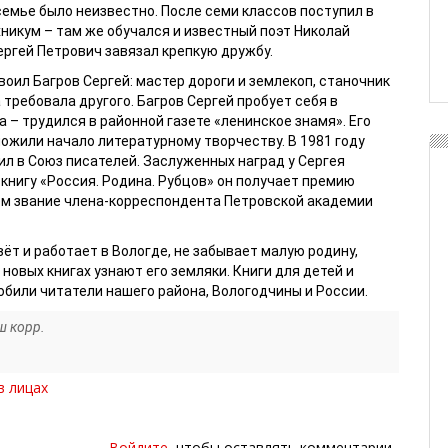
емье было неизвестно. После семи классов поступил в
никум – там же обучался и известный поэт Николай
ергей Петрович завязал крепкую дружбу.
оил Багров Сергей: мастер дороги и землекоп, станочник
 требовала другого. Багров Сергей пробует себя в
 – трудился в районной газете «ленинское знамя». Его
ожили начало литературному творчеству. В 1981 году
ил в Союз писателей. Заслуженных наград у Сергея
 книгу «Россия. Родина. Рубцов» он получает премию
тем звание члена-корреспондента Петровской академии
ёт и работает в Вологде, не забывает малую родину,
 новых книгах узнают его земляки. Книги для детей и
били читатели нашего района, Вологодчины и России.
ш корр.
в лицах
Войдите
, чтобы оставлять комментарии