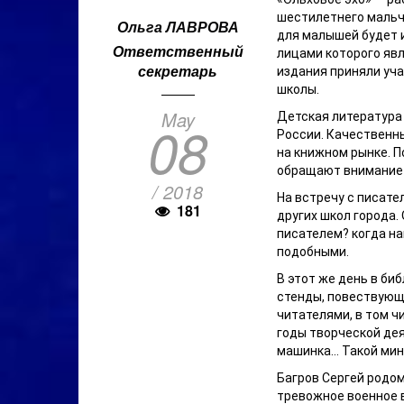
шестилетнего мальчи
Ольга ЛАВРОВА
для малышей будет 
Ответственный
лицами которого яв
секретарь
издания приняли уч
школы.
May
Детская литература 
08
России. Качественн
на книжном рынке. П
обращают внимание 
/ 2018
На встречу с писат
181
других школ города.
писателем? когда на
подобными.
В этот же день в би
стенды, повествующи
читателями, в том ч
годы творческой дея
машинка… Такой мини
Багров Сергей родом
тревожное военное в