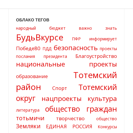
ОБЛАКО ТЕГОВ
народный бюджет
важно знать
БудьВкурсе
ПФР информирует
безопасность
Победе80
ПДД
проекты
Благоустройство
послания президента
национальные проекты
Тотемский
образование
район
Тотемский
Спорт
округ
нацпроекты
культура
общество граждан
литература
тотьмичи
творчество
общество
Земляки
ЕДИНАЯ РОССИЯ
Конкурсы