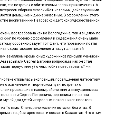
ка, его встречах с обитателями леса и приключениях. А
интересен сборник сказок «Кот-котович», действующими
ляются домашние и дикие животные. В оформлении этого
астие воспитанники Петровской детской художественной
очень востребована как на Вологодчине, так и в целом по
ых книг по уровню оформления и содержания очень мало
оэтому особенно радует тот факт, что прозаики и поэты
на подрастающее поколение и пишут для детей.
елем-земляком кроме юных художников прибыли ученики и
 Они засыпали Сергея Багрова вопросами: как он стал
писал первую книгу? о чём любит повествовать? – и
блиотеке открылась экспозиция, посвящённая литератору:
е о жизненном и творческом пути, встречах с
исле и прошедшие в нашем районе, книги, выпущенные за
тельности Сергея Петровича, черновики, печатная
-музей для детей и взрослых, поклонников писателя.
 из Тотьмы. Очень рано мальчик остался без отца. В
ремя отец был арестован и сослан в Казахстан. Что с ним