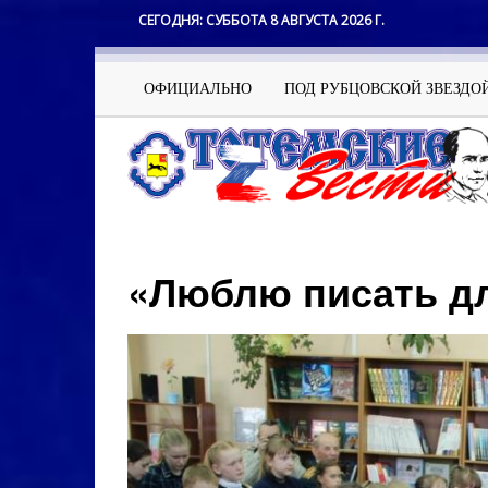
Перейти
СЕГОДНЯ:
СУББОТА 8 АВГУСТА 2026 Г.
к
основному
содержанию
Основная
ОФИЦИАЛЬНО
ПОД РУБЦОВСКОЙ ЗВЕЗДО
навигация
«Люблю писать дл