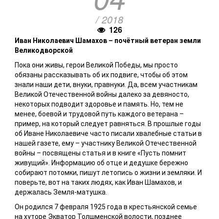
/ 2018
126
Иван Николаевич Шамахов – почётный ветеран земли
Великодворской
Пока они живы, герои Великой Победы, мы просто
обязаны рассказывать об их подвиге, чтобы об этом
знали наши дети, внуки, правнуки. Да, всем участникам
Великой Отечественной войны далеко за девяносто,
некоторых подводит здоровье и память. Но, тем не
менее, боевой и трудовой путь каждого ветерана –
пример, на который следует равняться. В прошлые годы
об Иване Николаевиче часто писали хвалебные статьи в
нашей газете, ему – участнику Великой Отечественной
войны – посвящены статья и в книге «Пусть помнит
живущий». Информацию об отце и дедушке бережно
собирают потомки, пишут летопись о жизни и земляки. И
поверьте, вот на таких людях, как Иван Шамахов, и
держалась Земля-матушка.
Он родился 7 февраля 1925 года в крестьянской семье
на хуторе Экватор Толшменской волости, позднее