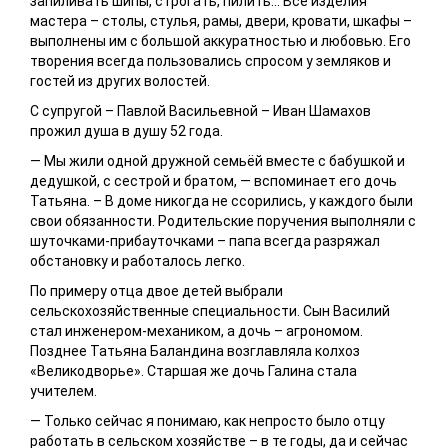
запиливать шипы, строгать, пилить… Все изделия
мастера – столы, стулья, рамы, двери, кровати, шкафы –
выполнены им с большой аккуратностью и любовью. Его
творения всегда пользовались спросом у земляков и
гостей из других волостей.
С супругой – Павлой Васильевной – Иван Шамахов
прожил душа в душу 52 года.
— Мы жили одной дружной семьёй вместе с бабушкой и
дедушкой, с сестрой и братом, — вспоминает его дочь
Татьяна. – В доме никогда не ссорились, у каждого были
свои обязанности. Родительские поручения выполняли с
шуточками-прибауточками – папа всегда разряжал
обстановку и работалось легко.
По примеру отца двое детей выбрали
сельскохозяйственные специальности. Сын Василий
стал инженером-механиком, а дочь – агрономом.
Позднее Татьяна Баландина возглавляла колхоз
«Великодворье». Старшая же дочь Галина стала
учителем.
— Только сейчас я понимаю, как непросто было отцу
работать в сельском хозяйстве – в те годы, да и сейчас