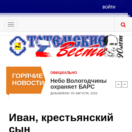
Перейти
ВОЙТИ
к
Меню
основному
учётной
содержанию
Toggle
записи
navigation
пользователя
ОФИЦИАЛЬНО
ГОРЯЧИЕ
Небо Вологодчины
НОВОСТИ
охраняет БАРС
ДОБАВЛЕНО
05 АВГУСТА, 2026
Иван, крестьянский
сын