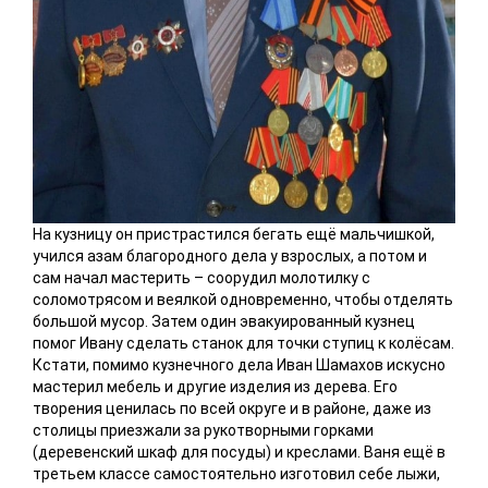
На кузницу он пристрастился бегать ещё мальчишкой,
учился азам благородного дела у взрослых, а потом и
сам начал мастерить – соорудил молотилку с
соломотрясом и веялкой одновременно, чтобы отделять
большой мусор. Затем один эвакуированный кузнец
помог Ивану сделать станок для точки ступиц к колёсам.
Кстати, помимо кузнечного дела Иван Шамахов искусно
мастерил мебель и другие изделия из дерева. Его
творения ценилась по всей округе и в районе, даже из
столицы приезжали за рукотворными горками
(деревенский шкаф для посуды) и креслами. Ваня ещё в
третьем классе самостоятельно изготовил себе лыжи,