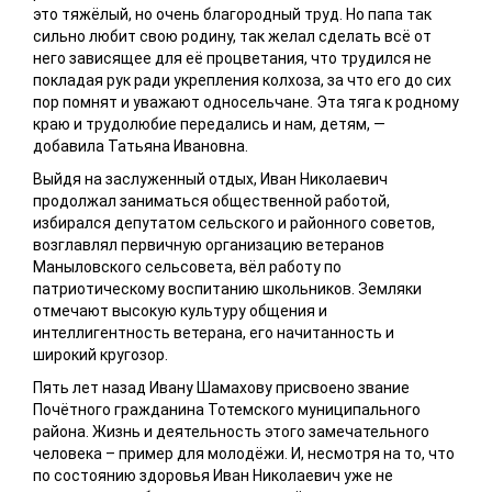
это тяжёлый, но очень благородный труд. Но папа так
сильно любит свою родину, так желал сделать всё от
него зависящее для её процветания, что трудился не
покладая рук ради укрепления колхоза, за что его до сих
пор помнят и уважают односельчане. Эта тяга к родному
краю и трудолюбие передались и нам, детям, —
добавила Татьяна Ивановна.
Выйдя на заслуженный отдых, Иван Николаевич
продолжал заниматься общественной работой,
избирался депутатом сельского и районного советов,
возглавлял первичную организацию ветеранов
Маныловского сельсовета, вёл работу по
патриотическому воспитанию школьников. Земляки
отмечают высокую культуру общения и
интеллигентность ветерана, его начитанность и
широкий кругозор.
Пять лет назад Ивану Шамахову присвоено звание
Почётного гражданина Тотемского муниципального
района. Жизнь и деятельность этого замечательного
человека – пример для молодёжи. И, несмотря на то, что
по состоянию здоровья Иван Николаевич уже не