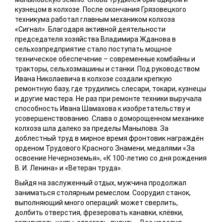
кузнецом в колхозе. После окончания Грязовецкого
техникума работал главным механиком колхоза
«Сигнал». Благодаря активной деятельности
председателя хозяйства Владимира Жданова в
сельхозпредприятие стало поступать мощное
техническое обеспечение – современные комбайны и
тракторы, сельхозмашины и станки. Под руководством
Ивана Николаевича в колхозе создали крепкую
ремонтную базу, где трудились слесари, токари, кузнецы
и другие мастера. Не раз при ремонте техники выручала
способность Ивана Шамахова к изобретательству и
усовершенствованию. Слава о доморощенном механике
колхоза шла далеко за пределы Манылова. За
доблестный труд в мирное время фронтовик награждён
орденом Трудового Красного Знамени, медалями «За
освоение Нечерноземья», «К 100-летию со дня рождения
В. И. Ленина» и «Ветеран труда».
Выйдя на заслуженный отдых, мужчина продолжал
заниматься столярным ремеслом. Соорудил станок,
выполняющий много операций: может сверлить,
долбить отверстия, фрезеровать канавки, клёвки,