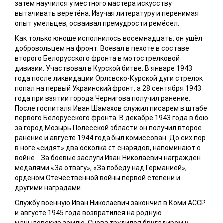
затем научился у местного мастера искусству
вытачивать веретёна. Изучая литературу и перенимая
опыт умельцев, осваивал премудрости ремёсел.
Как только юноше исполнилось восемнадцать, он ушёл
добровольцем на фронт. Воевал в пехоте в составе
второго Белорусского фронта в мотострелковой
дивизии. Участвовал в Курской битве. В январе 1943
года после ликвидации Орловско-Курской дуги стрелок
попал на первый Украинский фронт, а 28 сентября 1943
года при взятии города Чернигова получил ранение.
После госпиталя Иван Шамахов служил писарем в штабе
первого Белорусского фронта. В декабре 1943 года в бою
за город Мозырь Полесской области он получил второе
ранение и августе 1944 года был комиссован. До сих пор
в ноге «сидят» два осколка от снарядов, напоминают о
войне… За боевые заслуги Иван Николаевич награжден
медалями «За отвагу», «За победу над Германией»,
орденом Отечественной войны первой степени и
другими наградами.
Службу военную Иван Николаевич закончил в Коми АССР
и августе 1945 года возвратился на родную
маныловскую землю. Снова трудился бригадиром и