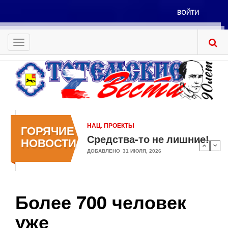
Перейти
ВОЙТИ
к
Меню
основному
учётной
содержанию
Toggle
записи
navigation
пользователя
НАЦ. ПРОЕКТЫ
ГОРЯЧИЕ
Средства-то не лишние!
НОВОСТИ
ДОБАВЛЕНО
31 ИЮЛЯ, 2026
Более 700 человек
уже