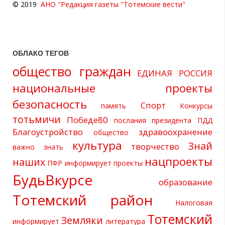
© 2019
АНО "Редакция газеты "Тотемские вести"
ОБЛАКО ТЕГОВ
общество граждан
ЕДИНАЯ РОССИЯ
национальные проекты
безопасность
Спорт
память
Конкурсы
тотьмичи
Победе80
послания президента
ПДД
Благоустройство
здравоохранение
общество
культура
Знай
творчество
важно знать
нацпроекты
наших
ПФР информирует
проекты
БудьВкурсе
образование
Тотемский район
Налоговая
Тотемский
Земляки
информирует
литература