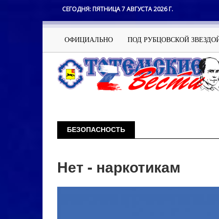
Перейти
СЕГОДНЯ:
ПЯТНИЦА 7 АВГУСТА 2026 Г.
к
основному
содержанию
Основная
ОФИЦИАЛЬНО
ПОД РУБЦОВСКОЙ ЗВЕЗДО
навигация
БЕЗОПАСНОСТЬ
Нумерация
Нет - наркотикам
страниц