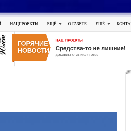
Меню
учётной
Й
НАЦПРОЕКТЫ
ЕЩЁ
О ГАЗЕТЕ
ЕЩЁ
КОНТА
записи
пользователя
НАЦ. ПРОЕКТЫ
ГОРЯЧИЕ
Средства-то не лишние!
НОВОСТИ
ДОБАВЛЕНО
31 ИЮЛЯ, 2026