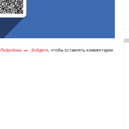
Подробнее
о
Войдите
, чтобы оставлять комментарии
Нет
-
наркотикам