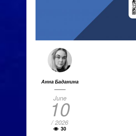
Анна Баданина
June
10
/ 2026
30