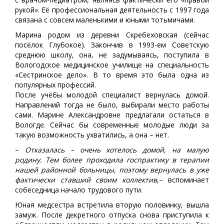
рукой». Её профессиональная деятельность с 1997 года
связана с совсем маленькими и юными тотьмичами.
Марина родом из деревни Скребеховская (сейчас
посёлок Глубокое). Закончив в 1993-ем Советскую
среднюю школу, она, не задумываясь, поступила в
Вологодское медицинское училище на специальность
«Сестринское дело». В то время это была одна из
популярных профессий.
После учёбы молодой специалист вернулась домой.
Направлений тогда не было, выбирали место работы
сами. Марине Александровне предлагали остаться в
Вологде. Сейчас бы современные молодые люди за
такую возможность ухватились, а она – нет.
–
Отказалась – очень хотелось домой, на малую
родину. Тем более проходила госпрактику в терапии
нашей районной больницы, поэтому вернулась в уже
фактически ставший своим коллектив
,– вспоминает
собеседница начало трудового пути.
Юная медсестра встретила вторую половинку, вышла
замуж. После декретного отпуска снова приступила к