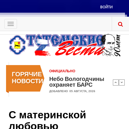
Перейти
ВОЙТИ
к
Меню
основному
учётной
содержанию
Toggle
записи
navigation
пользователя
ОФИЦИАЛЬНО
ГОРЯЧИЕ
Небо Вологодчины
НОВОСТИ
охраняет БАРС
ДОБАВЛЕНО
05 АВГУСТА, 2026
С материнской
любовью