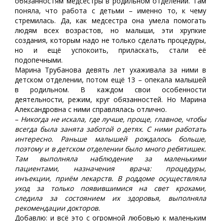
обязанностям медсестры в родильном отделении. Там
поняла, что работа с детьми – именно то, к чему
стремилась. Да, как медсестра она умела помогать
людям всех возрастов, но малыши, эти хрупкие
создания, которым надо не только сделать процедуры,
но и ещё успокоить, приласкать, стали её
подопечными.
Марина Трубанова девять лет ухаживала за ними в
детском отделении, потом ещё 13 – опекала малышей
в родильном. В каждом свои особенности
деятельности, режим, круг обязанностей. Но Марина
Александровна с ними справлялась отлично.
–
Никогда не искала, где лучше, проще, главное, чтобы
всегда была занята заботой о детях. С ними работать
интересно. Раньше малышей рождалось больше,
поэтому и в детском отделении было много ребятишек.
Там выполняла наблюдение за маленькими
пациентами, назначения врача: процедуры,
инъекции, приём лекарств. В роддоме осуществляла
уход за только появившимися на свет крохами,
следила за состоянием их здоровья, выполняла
рекомендации докторов.
Добавлю: и всё это с огромной любовью к маленьким