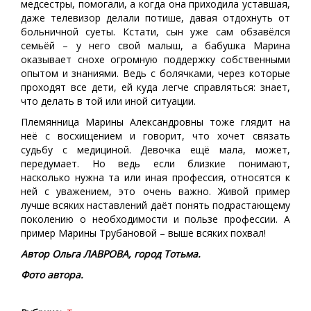
медсестры, помогали, а когда она приходила уставшая,
даже телевизор делали потише, давая отдохнуть от
больничной суеты. Кстати, сын уже сам обзавёлся
семьёй – у него свой малыш, а бабушка Марина
оказывает снохе огромную поддержку собственными
опытом и знаниями. Ведь с болячками, через которые
проходят все дети, ей куда легче справляться: знает,
что делать в той или иной ситуации.
Племянница Марины Александровны тоже глядит на
неё с восхищением и говорит, что хочет связать
судьбу с медициной. Девочка ещё мала, может,
передумает. Но ведь если близкие понимают,
насколько нужна та или иная профессия, относятся к
ней с уважением, это очень важно. Живой пример
лучше всяких наставлений даёт понять подрастающему
поколению о необходимости и пользе профессии. А
пример Марины Трубановой – выше всяких похвал!
Автор Ольга ЛАВРОВА, город Тотьма.
Фото автора.