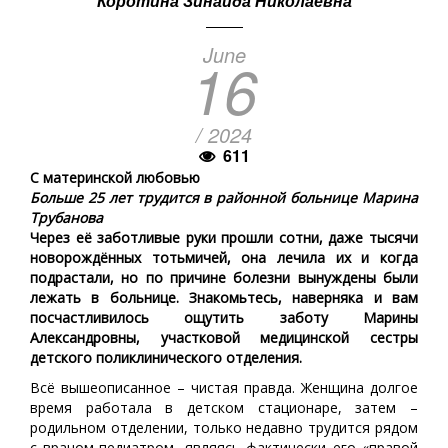
Коротина Зинаида Николаевна
June
16
/ 2024
611
С материнской любовью
Больше 25 лет трудится в районной больнице Марина
Трубанова
Через её заботливые руки прошли сотни, даже тысячи
новорождённых тотьмичей, она лечила их и когда
подрастали, но по причине болезни вынуждены были
лежать в больнице. Знакомьтесь, наверняка и вам
посчастливилось ощутить заботу Марины
Александровны, участковой медицинской сестры
детского поликлинического отделения.
Всё вышеописанное – чистая правда. Женщина долгое
время работала в детском стационаре, затем –
родильном отделении, только недавно трудится рядом
с врачом-педиатром, являясь фактически его «правой