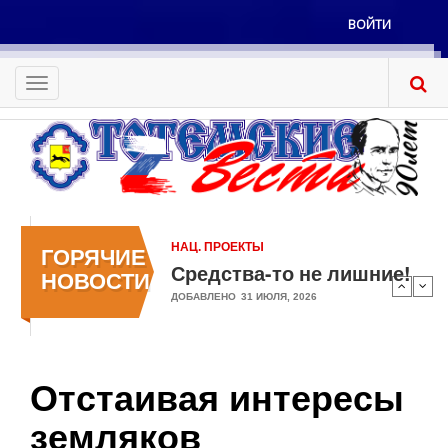
Перейти
ВОЙТИ
к
Меню
основному
учётной
содержанию
Toggle
записи
navigation
пользователя
НАЦ. ПРОЕКТЫ
ГОРЯЧИЕ
Средства-то не лишние!
НОВОСТИ
ДОБАВЛЕНО
31 ИЮЛЯ, 2026
Отстаивая интересы
земляков