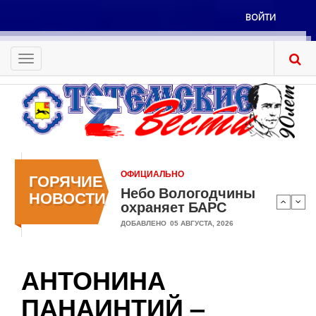
Перейти
ВОЙТИ
к
Меню
основному
учётной
содержанию
Toggle
записи
navigation
пользователя
ОФИЦИАЛЬНО
ГОРЯЧИЕ
Небо Вологодчины
НОВОСТИ
охраняет БАРС
ДОБАВЛЕНО
05 АВГУСТА, 2026
АНТОНИНА
ПАНАИНТИЙ –