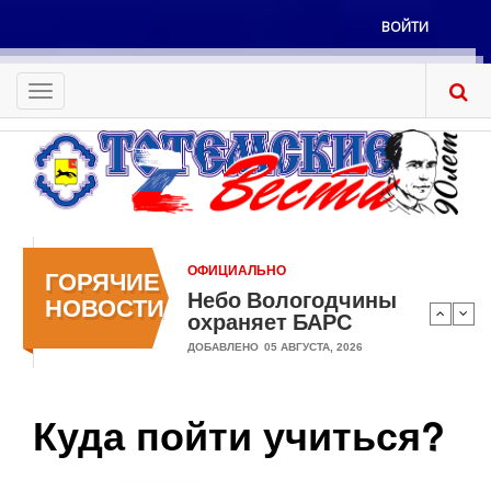
Перейти
ВОЙТИ
к
Меню
основному
учётной
содержанию
Toggle
записи
navigation
пользователя
ОФИЦИАЛЬНО
ГОРЯЧИЕ
Небо Вологодчины
НОВОСТИ
охраняет БАРС
ДОБАВЛЕНО
05 АВГУСТА, 2026
Куда пойти учиться?