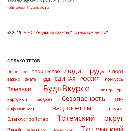
Телефон/факс - 8 (8-1739) 2-25-51
totmavesti@yandex.ru
© 2019
АНО "Редакция газеты "Тотемские вести"
ОБЛАКО ТЕГОВ
люди труда
творчество
Спорт
общество
ЕДИНАЯ РОССИЯ
важно знать
ПДД
Конкурсы
БудьВкурсе
Земляки
литература
безопасность
народный бюджет
ПФР
нацпроекты
информирует
память
Тотемский округ
Благоустройство
Тотемский
Знай наших
Победе80