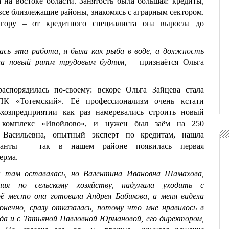
 на востоке области. Занятость была большая: кредиты,
все близлежащие районы, знакомясь с аграрным сектором.
гору – от кредитного специалиста она выросла до
ась эта работа, я была как рыба в воде, а должность
ла новый ритм трудовым будням,
– признаётся Ольга
аспорядилась по-своему: вскоре Ольга Зайцева стала
К «Тотемский». Её профессионализм очень кстати
хозпредприятии как раз намеревались строить новый
й комплекс «Ивойлово», и нужен был заём на 250
 Васильевна, опытный эксперт по кредитам, нашла
ианты – так в нашем районе появилась первая
ерма.
ы там оставалась, но Валентина Ивановна Шамахова,
ения по сельскому хозяйству, надумала уходить с
ё место она готовила Андрея Бабикова, а меня видела
онечно, сразу отказалась, потому что мне нравилось в
а и с Татьяной Павловной Юрмановой, его директором,