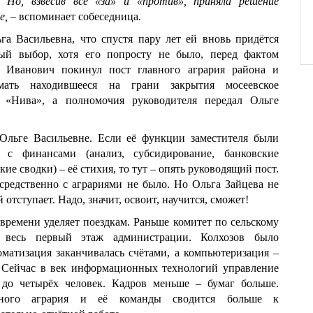
. Но, взвесив все «за» и «против», приняла решение
ие,
– вспоминает собеседница
.
га Васильевна, что спустя пару лет ей вновь придётся
ный выбор, хотя его попросту не было, перед фактом
й Иванович покинул пост главного агрария района и
мать находившееся на грани закрытия мосеевское
е «Нива», а полномочия руководителя передал Ольге
Ольге Васильевне. Если её функции заместителя были
 с финансами (анализ, субсидирование, банковские
кие сводки) – её стихия, то тут – опять руководящий пост.
редственно с аграриями не было. Но Ольга Зайцева не
 отступает. Надо, значит, освоит, научится, сможет!
 времени уделяет поездкам. Раньше комитет по сельскому
л весь первый этаж администрации. Колхозов было
оматизация заканчивалась счётами, а компьютеризация –
 Сейчас в век информационных технологий управление
 до четырёх человек. Кадров меньше – бумаг больше.
авного агрария и её команды сводится больше к