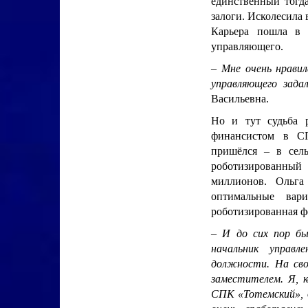
единственный тогда
залоги. Исколесила 
Карьера пошла в 
управляющего.
–
Мне очень нравил
управляющего зада
Васильевна.
Но и тут судьба р
финансистом в СП
пришёлся – в сель
роботизированны
миллионов. Ольга
оптимальные вар
роботизированная ф
– И до сих пор б
начальник управл
должности. На сво
заместителем. Я, к
СПК «Тотемский», д