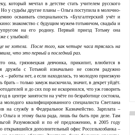
ку, который мечтал в детстве стать учителем русского
 Но у судьбы другие планы – Ольга поступила в молочно-
демию осваивать
специальность «Бухгалтерский учёт и
 кино: знакомство с будущим мужем-тотьмичом, свадьба и
 супругом на его родину. Первый приезд Тотьму она
же с улыбкой:
е не хотела. После того, как четыре часа тряслась на
явила, что это первый и последний раз
.
то она, грязовецкая девчонка, прикипит, влюбится в
тя дружба с Тотьмой изначально не совсем радужно
-х – работы нет, а если находилась, то молодую приезжую
 брать – только замуж выскочила, значит, в декрет уйдёт.
отодателей и до сих пор не искоренился, что уж говорить
год в центре занятости на учёте по безработице состояла,
ла молодого квалифицированного специалиста Светлана
ив на службу в Федеральное Казначейство. Зарплата –
но Ольга и этому была рада, лишь бы быть при деле. Там
льгой Разумовской и по её предложению, в 2005 году
то открывшийся дополнительный офис Россельхозбанка –