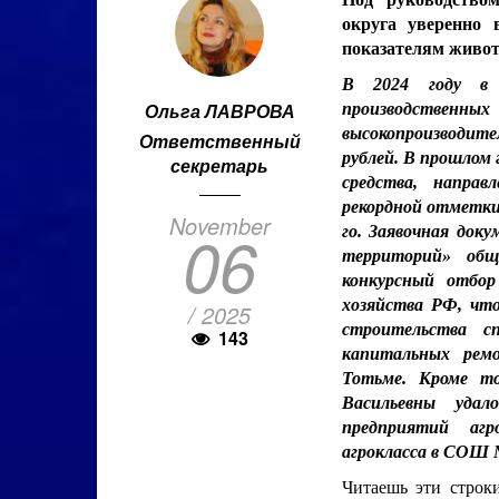
округа уверенно 
показателям живо
В 2024 году в 
Ольга ЛАВРОВА
производствен
высокопроизводит
Ответственный
рублей. В прошлом 
секретарь
средства, направ
рекордной отметки 
November
06
го. Заявочная док
территорий» общ
конкурсный отбор
хозяйства РФ, что
/ 2025
строительства с
143
капитальных рем
Тотьме. Кроме т
Васильевны уда
предприятий агр
агрокласса в СОШ 
Читаешь эти строки