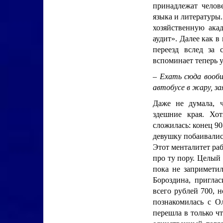
принадлежат челове
языка и литературы.
хозяйственную ака
аудит». Далее как в
переезд вслед за
вспоминает теперь у
–
Ехать сюда вообщ
автобусе в жару, за
Даже не думала, ч
здешние края. Хо
сложилась: конец 90
девушку побаивались
Этот менталитет раб
про ту пору. Целый 
пока не запримети
Бороздина, приглас
всего рублей 700, 
познакомилась с О
перешла в только ч