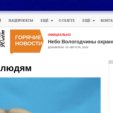
Меню
учётной
Й
НАЦПРОЕКТЫ
ЕЩЁ
О ГАЗЕТЕ
ЕЩЁ
КОНТА
записи
пользователя
ОФИЦИАЛЬНО
ГОРЯЧИЕ
Небо Вологодчины охран
НОВОСТИ
ДОБАВЛЕНО
05 АВГУСТА, 2026
и людям