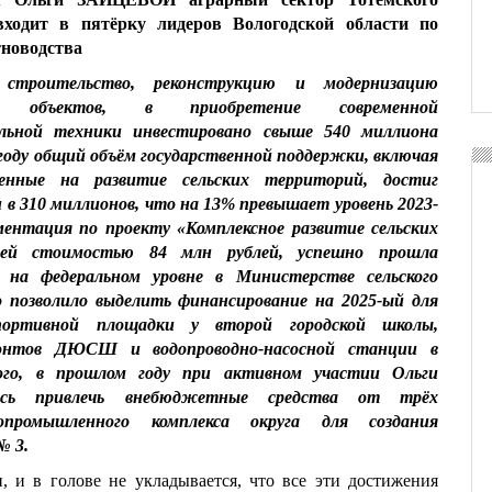
входит в пятёрку лидеров Вологодской области по
тноводства
строительство, реконструкцию и модернизацию
ных объектов, в приобретение современной
ельной техники инвестировано свыше 540 миллиона
году общий объём государственной поддержки, включая
ленные на развитие сельских территорий, достиг
в 310 миллионов, что на 13% превышает уровень 2023-
ументация по проекту «Комплексное развитие сельских
ей стоимостью 84 млн рублей, успешно прошла
 на федеральном уровне в Министерстве сельского
 позволило выделить финансирование на 2025-ый для
портивной площадки у второй городской школы,
онтов ДЮСШ и водопроводно-насосной станции в
ого, в прошлом году при активном участии Ольги
лось привлечь внебюджетные средства от трёх
опромышленного комплекса округа для создания
№ 3.
, и в голове не укладывается, что все эти достижения