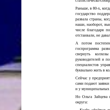
статистическо-собир
Раньше, в 80-х, ког
государство поддер
развала страны, ко
наши, наоборот, вы
числе благодаря по
отстаивали, не дава
А потом постепен
госпрограмма раз
свернуть колхоз
руководителей и по
специалистов управ
буквально жить в ко
Сейчас у предприят
сами подают заявки
и у муниципальных 
Но Ольга Зайцева 
округа:
– Когда удаётся 