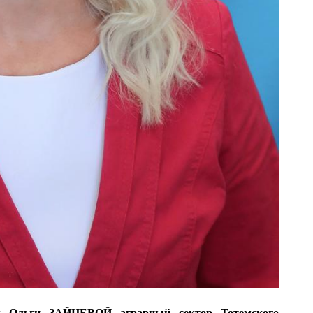
м Ольги ЗАЙЦЕВОЙ аграрный сектор Тотемского