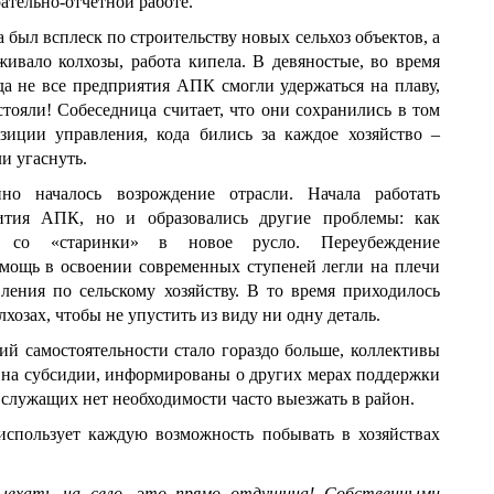
ательно-отчётной работе.
да был всплеск по строительству новых сельхоз объектов, а
живало колхозы, работа кипела. В девяностые, во время
гда не все предприятия АПК смогли удержаться на плаву,
стояли! Собеседница считает, что они сохранились в том
зиции управления, кода бились за каждое хозяйство –
ли угаснуть.
но началось возрождение отрасли. Начала работать
вития АПК, но и образовались другие проблемы: как
ы со «старинки» в новое русло. Переубеждение
мощь в освоении современных ступеней легли на плечи
ления по сельскому хозяйству. В то время приходилось
лхозах, чтобы не упустить из виду ни одну деталь.
ий самостоятельности стало гораздо больше, коллективы
 на субсидии, информированы о других мерах поддержки
служащих нет необходимости часто выезжать в район.
использует каждую возможность побывать в хозяйствах
выехать на село, это прямо отдушина! Собственными