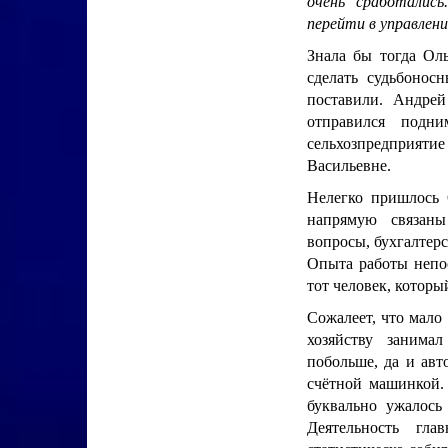
очень сработались
перейти в управлен
Знала бы тогда Оль
сделать судьбонос
поставили. Андре
отправился подни
сельхозпредприяти
Васильевне.
Нелегко пришлось 
напрямую связаны
вопросы, бухгалтерс
Опыта работы непос
тот человек, который
Сожалеет, что мало
хозяйству занима
побольше, да и авт
счётной машинкой.
буквально ужалось
Деятельность гл